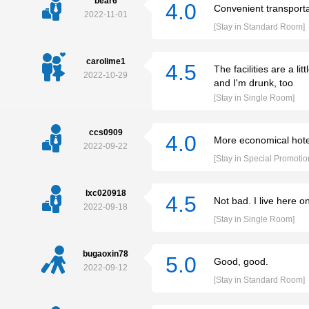
bear6
4.0
Convenient transporta
2022-11-01
[Stay in Standard Room]
carolime1
4.5
The facilities are a li
2022-10-29
and I'm drunk, too
[Stay in Single Room]
ccs0909
4.0
More economical hote
2022-09-22
[Stay in Special Promotio
lxc020918
4.5
Not bad. I live here 
2022-09-18
[Stay in Single Room]
bugaoxin78
5.0
Good, good.
2022-09-12
[Stay in Standard Room]