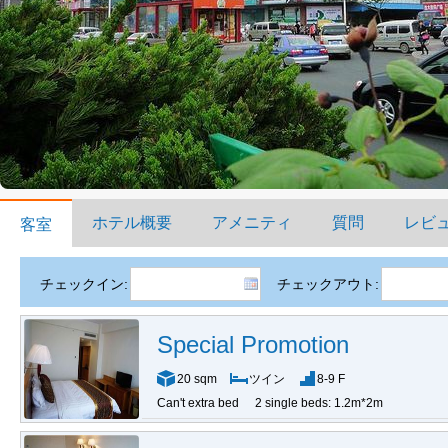
ホテル概要
アメニティ
質問
レビ
客室
チェックイン:
チェックアウト:
Special Promotion
20 sqm
ツイン
8-9 F
Can't extra bed
2 single beds: 1.2m*2m