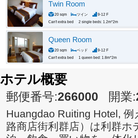
Twin Room
20 sqm
ツイン
9-12 F
Can't extra bed
2 single beds: 1.2m*2m
Queen Room
20 sqm
ベッド
9-12 F
Can't extra bed
1 queen bed: 1.8m*2m
ホテル概要
郵便番号:
266000
開業:
Huangdao Ruiting Hotel
, 
路商店街利群店）は利群ホ