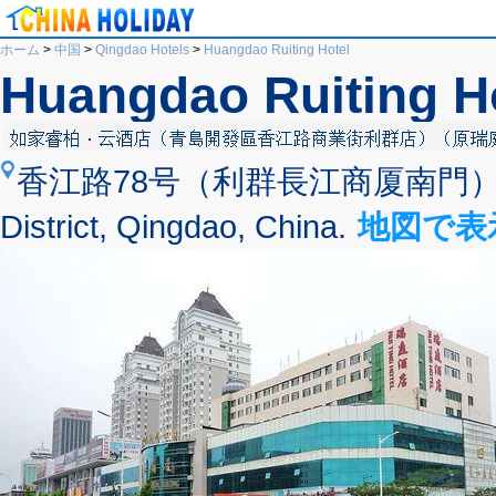
ホーム
>
中国
>
Qingdao Hotels
>
Huangdao Ruiting Hotel
Huangdao Ruiting H
香江路78号（利群長江商厦南門）は
District, Qingdao, China.
地図で表示