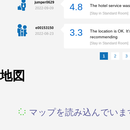
jumper0629
4.8
The hotel service was
2022-09-09
[Stay in Standard Room]
e00153150
3.3
The location is OK. It
2022-08-23
recommending
[Stay in Standard Room]
1
2
3
地図
マップを読み込んでいます.