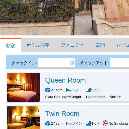
ホテル概要
アメニティ
質問
レビ
客室
チェックイン:
チェックアウト:
Queen Room
27 sqm
ベッド
5-6 F
Extra Bed:
50/night
1 queen bed: 1.5m*2m
CNY
Twin Room
27 sqm
ツイン
4-6 F
No Smoking