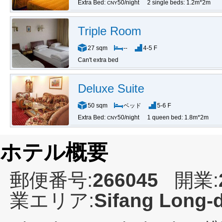
Extra Bed:
50/night
2 single beds: 1.2m*2m
CNY
Triple Room
27 sqm
--
4-5 F
Can't extra bed
Deluxe Suite
50 sqm
ベッド
5-6 F
Extra Bed:
50/night
1 queen bed: 1.8m*2m
CNY
ホテル概要
郵便番号:
266045
開業:
業エリア:
Sifang Long-d