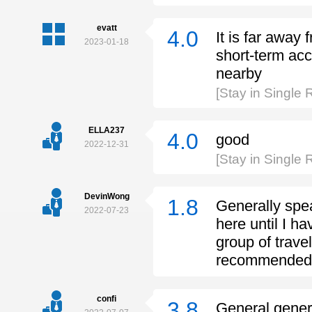
evatt
4.0
It is far away
2023-01-18
short-term ac
nearby
[Stay in Single
ELLA237
4.0
good
2022-12-31
[Stay in Single
DevinWong
1.8
Generally speak
2022-07-23
here until I h
group of trave
recommended
confi
3.8
General gener