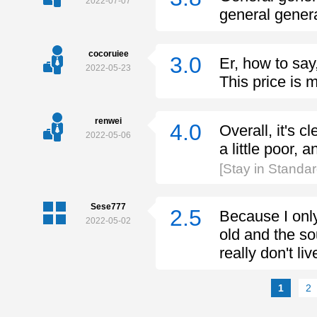
2022-07-07
general genera
cocoruiee
3.0
Er, how to say
2022-05-23
This price is 
renwei
4.0
Overall, it's c
2022-05-06
a little poor, 
[Stay in Standa
Sese777
2.5
Because I only
2022-05-02
old and the sou
really don't l
1
2