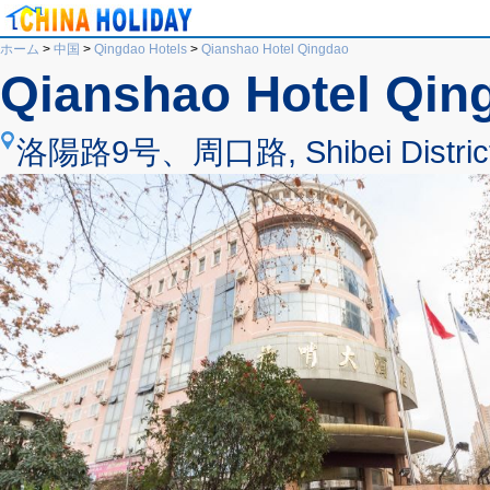
ホーム
>
中国
>
Qingdao Hotels
>
Qianshao Hotel Qingdao
Qianshao Hotel Qin
洛陽路9号、周口路, Shibei District, 