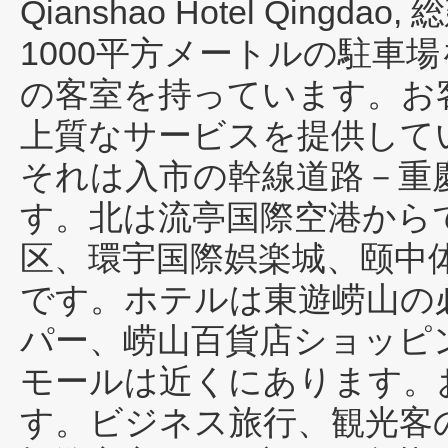
Qianshao Hotel Qingdao
,
1000平方メートルの駐車
の客室を持っています。お
上質なサービスを提供して
それは入市の幹線道路－重
す。北は流亭国際空港から
区、環宇国際娯楽城、颐中
です。ホテルは東遊崂山の
パー、崂山百貨店ショッピ
モールは近くにあります。
す。ビジネス旅行、観光客