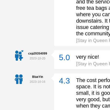
and the servic
free tea bags 
where you can 
downstairs. It
issue catering
the community
[Stay in Queen
cxp29354099
5.0
very nice!
2023-10-20
[Stay in Queen
BlueYin
4.3
The cost perfo
2023-10-16
space. It is no
small, it is g
very good, but
when they cam