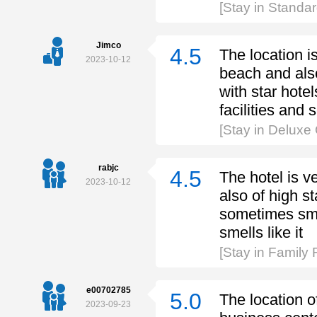
[Stay in Standa
Jimco
4.5
The location i
2023-10-12
beach and also
with star hotel
facilities and
[Stay in Delux
rabjc
4.5
The hotel is v
2023-10-12
also of high st
sometimes smel
smells like it
[Stay in Family
e00702785
5.0
The location of
2023-09-23