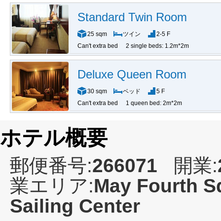
Standard Twin Room
25 sqm
ツイン
2-5 F
Can't extra bed
2 single beds: 1.2m*2m
Deluxe Queen Room
30 sqm
ベッド
5 F
Can't extra bed
1 queen bed: 2m*2m
ホテル概要
郵便番号:
266071
開業:
業エリア:
May Fourth S
Sailing Center