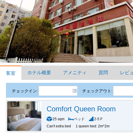
ホテル概要
アメニティ
質問
レビ
客室
チェックイン:
チェックアウト:
Comfort Queen Room
25 sqm
ベッド
2-5 F
Can't extra bed
1 queen bed: 2m*2m