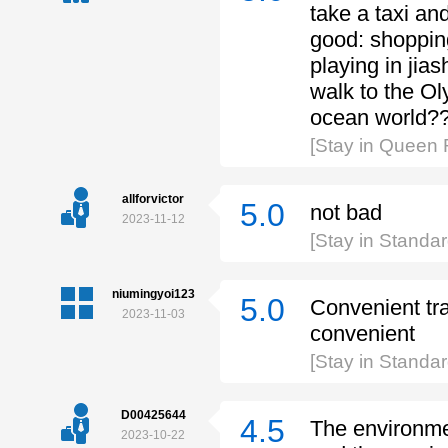
take a taxi an
good: shopping
playing in jia
walk to the O
ocean world??
[Stay in Queen
allforvictor
5.0
not bad
2023-11-12
[Stay in Standa
niumingyoi123
5.0
Convenient tran
2023-11-03
convenient
[Stay in Standa
D00425644
4.5
The environmen
2023-10-22