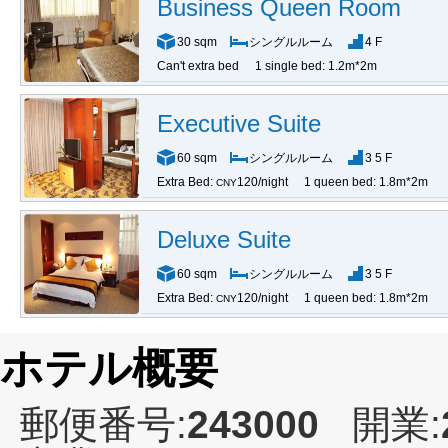
Business Queen Room
30 sqm
シングルルーム
4 F
Can't extra bed
1 single bed: 1.2m*2m
Executive Suite
60 sqm
シングルルーム
3 5 F
Extra Bed:
120/night
1 queen bed: 1.8m*2m
CNY
Deluxe Suite
60 sqm
シングルルーム
3 5 F
Extra Bed:
120/night
1 queen bed: 1.8m*2m
CNY
ホテル概要
郵便番号:
243000
開業: