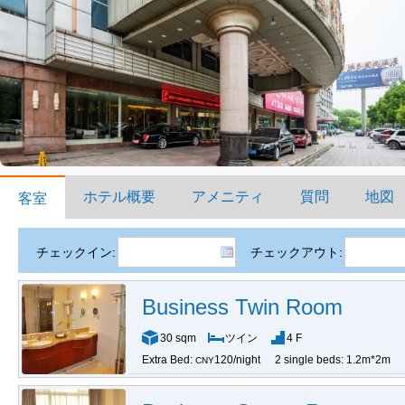
ホテル概要
アメニティ
質問
地図
客室
チェックイン:
チェックアウト:
Business Twin Room
30 sqm
ツイン
4 F
Extra Bed:
120/night
2 single beds: 1.2m*2m
CNY