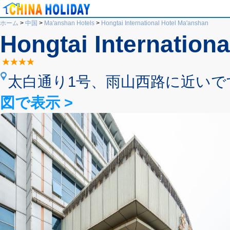
ホーム
>
中国
>
Ma'anshan Hotels
>
Hongtai International Hotel Ma'anshan
Hongtai Internation
太白通り1号、雨山西路に近いです。, Yusha
図で表示 >