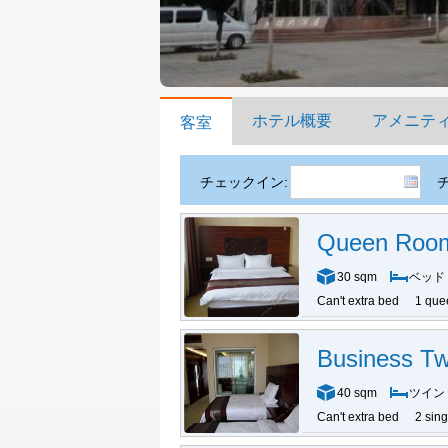
ホテル概要
アメニテ
客室
チェックイン:
Queen Roo
30 sqm
ベッド
Can't extra bed
1 que
Business T
40 sqm
ツイン
Can't extra bed
2 sin