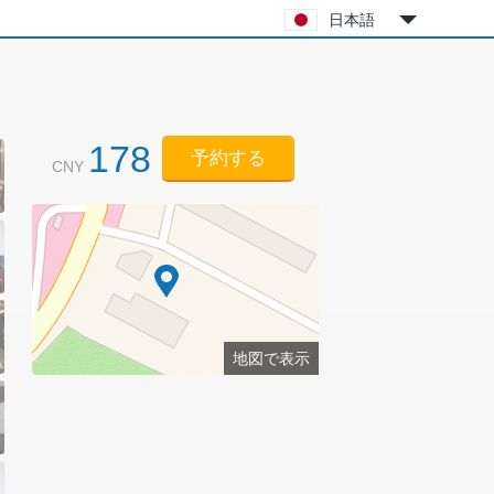
日本語
178
予約する
CNY
地図で表示