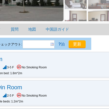
ィ
質問
地図
中国語ガイド
?
泊
チェックアウト:
m
3-5 F
No Smoking Room
en bed: 1.8m*2m
win Room
2-5 F
No Smoking Room
gle beds: 1.2m*2m