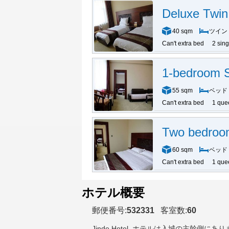
Deluxe Twi
40 sqm
ツイン
Can't extra bed
2 sin
1-bedroom S
55 sqm
ベッド
Can't extra bed
1 que
Two bedroo
60 sqm
ベッド
Can't extra bed
1 que
ホテル概要
郵便番号:
532331
客室数:
60
Jinde Hotel
, ホテルは入城の主幹側にあ