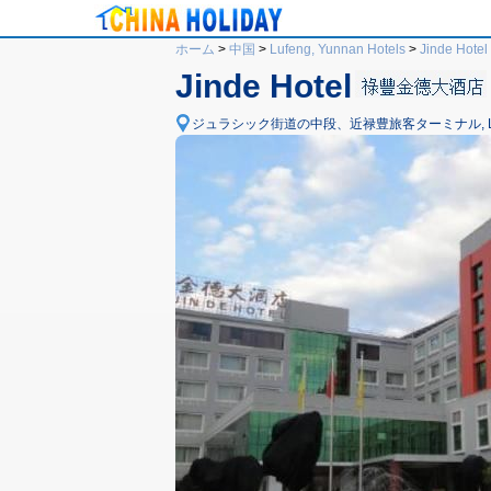
ホーム
>
中国
>
Lufeng, Yunnan Hotels
>
Jinde Hotel
Jinde Hotel
ジュラシック街道の中段、近禄豊旅客ターミナル, Lufeng,