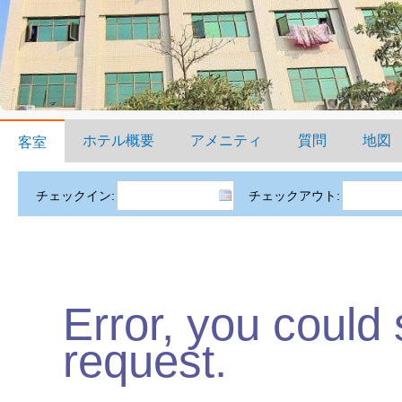
ホテル概要
アメニティ
質問
地図
客室
チェックイン:
チェックアウト:
Error, you could
request.