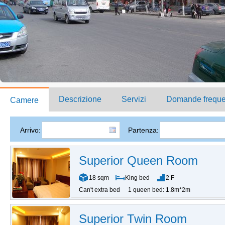
Descrizione
Servizi
Domande freque
Camere
Arrivo:
Partenza:
Superior Queen Room
18 sqm
King bed
2 F
Can't extra bed
1 queen bed: 1.8m*2m
Superior Twin Room