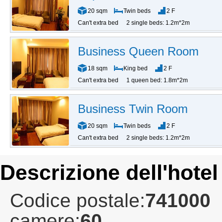
20 sqm
Twin beds
2 F
Can't extra bed
2 single beds: 1.2m*2m
Business Queen Room
18 sqm
King bed
2 F
Can't extra bed
1 queen bed: 1.8m*2m
Business Twin Room
20 sqm
Twin beds
2 F
Can't extra bed
2 single beds: 1.2m*2m
Descrizione dell'hotel
Codice postale:
741000
camere:
60