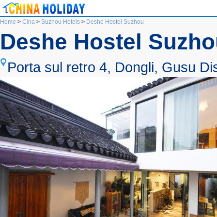
Home
>
Cina
>
Suzhou Hotels
>
Deshe Hostel Suzhou
Deshe Hostel Suzho
Porta sul retro 4, Dongli, Gusu Di