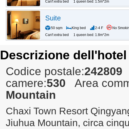
Can't extra bed
1 queen bed: 1.5m*2m
Suite
50 sqm
King bed
2-4 F
No Smoki
Can't extra bed
1 queen bed: 1.8m*2m
Descrizione dell'hotel
Codice postale:
242809
camere:
530
Area comm
Mountain
Chaxi Town Resort Qingyan
Jiuhua Mountain, circa cinqu