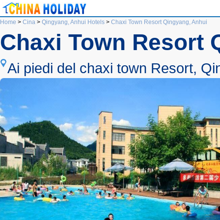
Home
>
Cina
>
Qingyang, Anhui Hotels
>
Chaxi Town Resort Qingyang, Anhui
Chaxi Town Resort 
Ai piedi del chaxi town Resort, Q