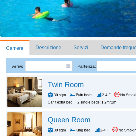
Descrizione
Servizi
Domande freque
Camere
Arrivo:
Partenza:
Twin Room
30 sqm
Twin beds
2-4 F
No Smok
Can't extra bed
2 single beds: 1.2m*2m
Queen Room
30 sqm
King bed
2-4 F
No Smoki