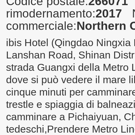
Codice postale:
266071
rimodernamento:
2017
commerciale:
Northern C
ibis Hotel (Qingdao Ningxia
Lanshan Road, Shinan Distric
strada Guangxi della Metro Li
dove si può vedere il mare lib
cinque minuti per camminar
trestle e spiaggia di balneaz
camminare a Pichaiyuan, Chie
tedeschi,Prendere Metro Li