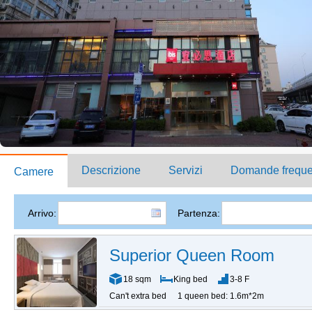
Descrizione
Servizi
Domande freque
Camere
Arrivo:
Partenza:
Superior Queen Room
18 sqm
King bed
3-8 F
Can't extra bed
1 queen bed: 1.6m*2m