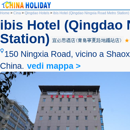
Home
>
Cina
>
Qingdao Hotels
>
ibis Hotel (Qingdao Ningxia Road Metro Station)
ibis Hotel (Qingdao
Station)
150 Ningxia Road, vicino a Shaox
China.
vedi mappa >