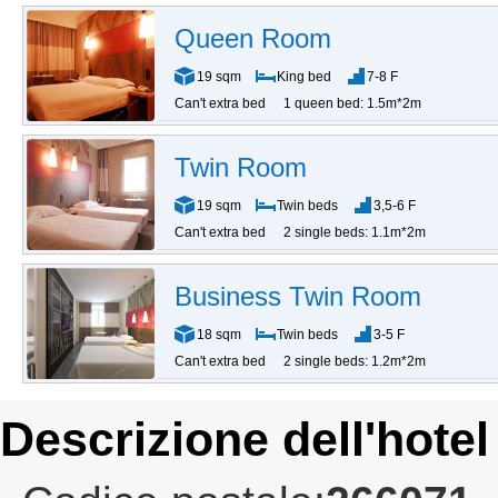
Queen Room
19 sqm
King bed
7-8 F
Can't extra bed
1 queen bed: 1.5m*2m
Twin Room
19 sqm
Twin beds
3,5-6 F
Can't extra bed
2 single beds: 1.1m*2m
Business Twin Room
18 sqm
Twin beds
3-5 F
Can't extra bed
2 single beds: 1.2m*2m
Descrizione dell'hotel