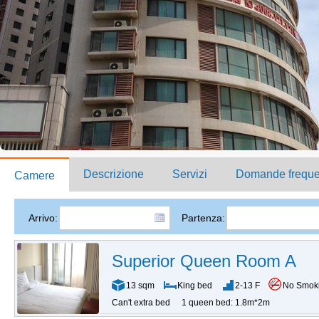
Descrizione
Servizi
Domande freque
Camere
Arrivo:
Partenza:
Superior Queen Room A
13 sqm
King bed
2-13 F
No Smok
Can't extra bed
1 queen bed: 1.8m*2m