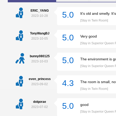
ERIC_YANG
5.0
It's old and smelly. It
2023-10-28
[Stay in Twin Room]
TonyWangBJ
5.0
Very good
2023-10-05
[Stay in Superior Queen
bunny080125
5.0
The environment is good
2023-10-03
[Stay in Superior Queen
even_princess
4.3
The room is small, n
2023-09-02
[Stay in Twin Room]
dolgorae
5.0
good
2023-07-02
[Stay in Superior Queen