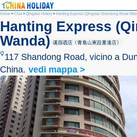
Home
>
Cina
>
Qingdao Hotels
>
Hanting Express (Qingdao Shandong Road Wan
Hanting Express (
Wanda)
117 Shandong Road, vicino a Dunh
China.
vedi mappa >