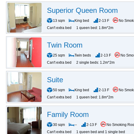
Superior Queen Room
13 sqm
King bed
2-13 F
No Smok
Can't extra bed
1 queen bed: 1.8m*2m
Twin Room
25 sqm
Twin beds
2-13 F
No Smo
Can't extra bed
2 single beds: 1.2m*2m
Suite
50 sqm
King bed
2-13 F
No Smok
Can't extra bed
1 queen bed: 1.8m*2m
Family Room
30 sqm
--
2-13 F
No Smoking Ro
Can't extra bed
1 queen bed and 1 single bed