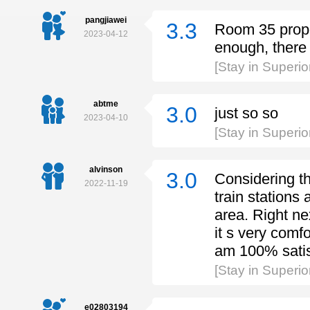
pangjiawei
3.3
Room 35 prope
2023-04-12
enough, there
[Stay in Superi
abtme
3.0
just so so
2023-04-10
[Stay in Super
alvinson
3.0
Considering th
2022-11-19
train stations
area. Right ne
it s very comfo
am 100% satisfi
[Stay in Super
e02803194