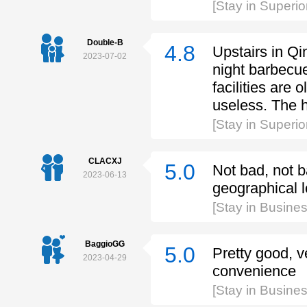
[Stay in Super
Double-B
4.8
Upstairs in Q
2023-07-02
night barbecue
facilities are 
useless. The h
[Stay in Super
CLACXJ
5.0
Not bad, not ba
2023-06-13
geographical l
[Stay in Busine
BaggioGG
5.0
Pretty good, v
2023-04-29
convenience
[Stay in Busin