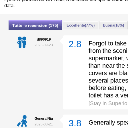
data.
Tutte le recensioni(175)
Eccellente(77%)
Buona(16%)
d890919
2.8
Forgot to take 
2023-09-23
from the scen
supermarket, w
than near the 
covers are bla
several places.
before eating,
toilet has a ve
[Stay in Super
GeneralNiu
3.8
Generally speak
2023-08-21