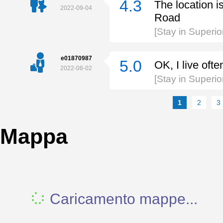
4.3
The location i
2022-09-04
Road
[Stay in Super
e01870987
5.0
OK, I live ofte
2022-08-02
[Stay in Super
1
2
3
Mappa
Caricamento mappe...