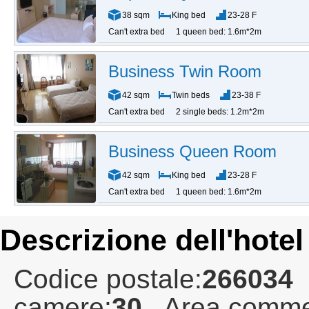
38 sqm
King bed
23-28 F
Can't extra bed
1 queen bed: 1.6m*2m
Business Twin Room
42 sqm
Twin beds
23-38 F
Can't extra bed
2 single beds: 1.2m*2m
Business Queen Room
42 sqm
King bed
23-28 F
Can't extra bed
1 queen bed: 1.6m*2m
Descrizione dell'hotel
Codice postale:
266034
camere:
30
Area commer