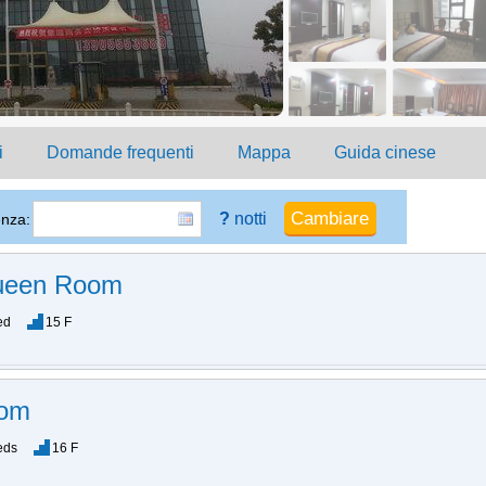
i
Domande frequenti
Mappa
Guida cinese
?
notti
enza:
ueen Room
ed
15 F
oom
eds
16 F