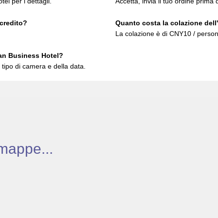
tel per i dettagli.
Accetta, invia il tuo ordine prima d
 credito?
Quanto costa la colazione dell
La colazione è di CNY10 / person
an Business Hotel?
tipo di camera e della data.
mappe...