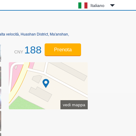
Italiano
 alta velocità, Huashan District, Ma'anshan,
188
Prenota
CNY
vedi mappa