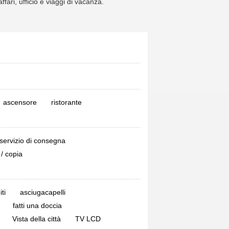
affari, ufficio e viaggi di vacanza.
ascensore
ristorante
servizio di consegna
/ copia
iti
asciugacapelli
fatti una doccia
Vista della città
TV LCD