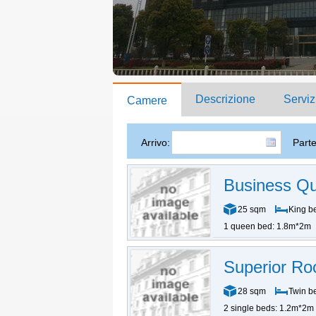
Descrizione
Serviz
Camere
Arrivo:
Part
Business Q
25 sqm
King b
1 queen bed: 1.8m*2m
Superior R
28 sqm
Twin b
2 single beds: 1.2m*2m