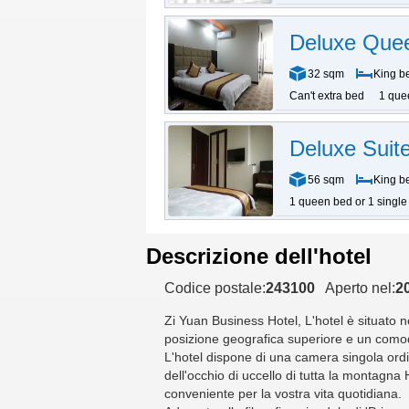
Deluxe Que
32 sqm
King b
Can't extra bed
1 que
Deluxe Suit
56 sqm
King b
1 queen bed or 1 single
Descrizione dell'hotel
Codice postale:
243100
Aperto nel:
2
Zi Yuan Business Hotel
, L'hotel è situato
posizione geografica superiore e un comod
L'hotel dispone di una camera singola ordina
dell'occhio di uccello di tutta la montagn
conveniente per la vostra vita quotidiana.