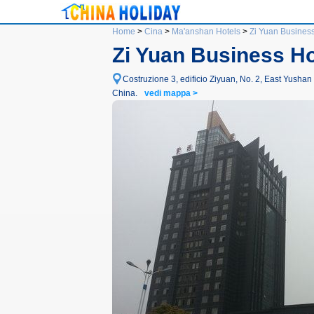
Home
>
Cina
>
Ma'anshan Hotels
>
Zi Yuan Business
Zi Yuan Business Ho
Costruzione 3, edificio Ziyuan, No. 2, East Yushan 
China.
vedi mappa >