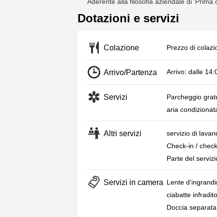
Aderente alla filosofia aziendale di 'Prima cl
Dotazioni e servizi
Prezzo di colaz
Colazione
Arrivo: dalle 14
Arrivo/Partenza
Servizi
Parcheggio gratu
aria condizionat
Altri servizi
servizio di lavan
Check-in / chec
Parte del servizi
Servizi in camera
Lente d'ingrand
ciabatte infradit
Doccia separata