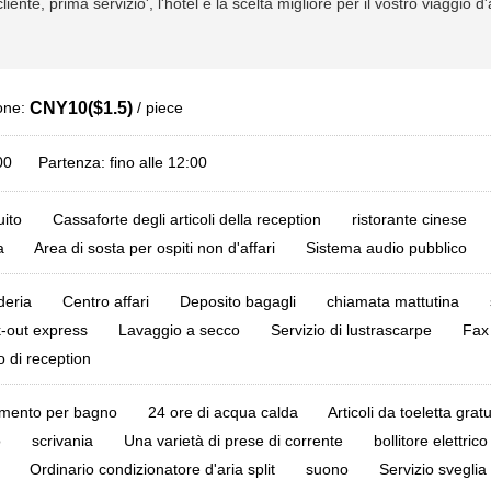
iente, prima servizio', l'hotel è la scelta migliore per il vostro viaggio d'
ione:
/ piece
CNY10($1.5)
:00 Partenza: fino alle 12:00
ito
Cassaforte degli articoli della reception
ristorante cinese
a
Area di sosta per ospiti non d'affari
Sistema audio pubblico
deria
Centro affari
Deposito bagagli
chiamata mattutina
k-out express
Lavaggio a secco
Servizio di lustrascarpe
Fax 
o di reception
imento per bagno
24 ore di acqua calda
Articoli da toeletta gratu
o
scrivania
Una varietà di prese di corrente
bollitore elettrico
Ordinario condizionatore d'aria split
suono
Servizio sveglia