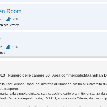
en Room
ed
15-16 F
en bed: 2m*2m
e
ed
15-16 F
 bed
013
Numero delle camere:
50
Area commerciale:
Maanshan D
 nella East Yushan Road, nel distretto di Huashan, vicino all'Università d
o trasporto.
ria, sala singola digitale, sala scacchi e carte e altri tipi di stanza da
a Huoli.Camere eleganti moda, TV LCD, acqua calda 24-ore, doccia indipen