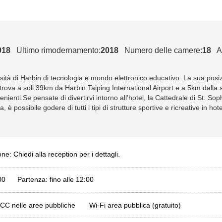
018
Ultimo rimodernamento:
2018
Numero delle camere:
18
A
ersità di Harbin di tecnologia e mondo elettronico educativo. La sua pos
 trova a soli 39km da Harbin Taiping International Airport e a 5km dalla 
nienti.Se pensate di divertirvi intorno all'hotel, la Cattedrale di St. S
possibile godere di tutti i tipi di strutture sportive e ricreative in hote
ne: Chiedi alla reception per i dettagli.
:00 Partenza: fino alle 12:00
CC nelle aree pubbliche
Wi-Fi area pubblica (gratuito)