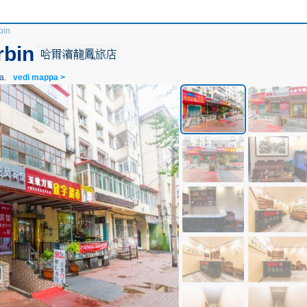
bin
rbin
a.
vedi mappa >