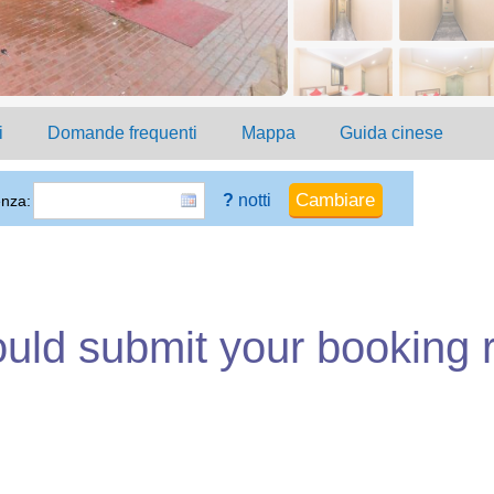
i
Domande frequenti
Mappa
Guida cinese
?
notti
enza:
ould submit your booking 