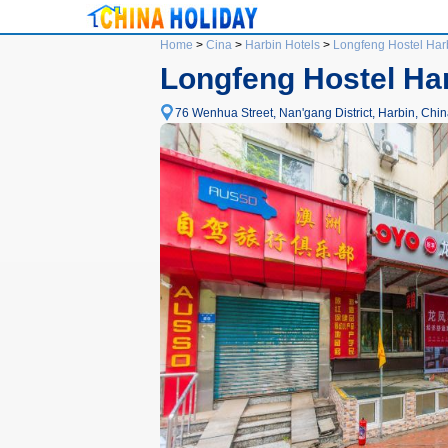
Home
>
Cina
>
Harbin Hotels
>
Longfeng Hostel Har
Longfeng Hostel Ha
76 Wenhua Street, Nan'gang District, Harbin, Chin