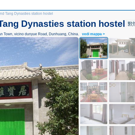
 Tang Dynasties station hostel
ang Dynasties station hostel
an Town, vicino dunyue Road, Dunhuang, China.
vedi mappa >