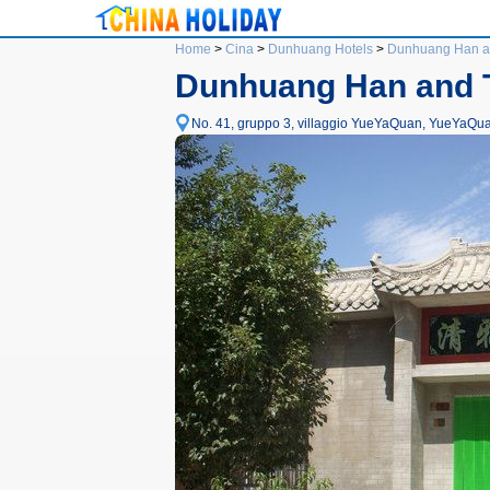
Home
>
Cina
>
Dunhuang Hotels
>
Dunhuang Han and
Dunhuang Han and T
No. 41, gruppo 3, villaggio YueYaQuan, YueYaQu