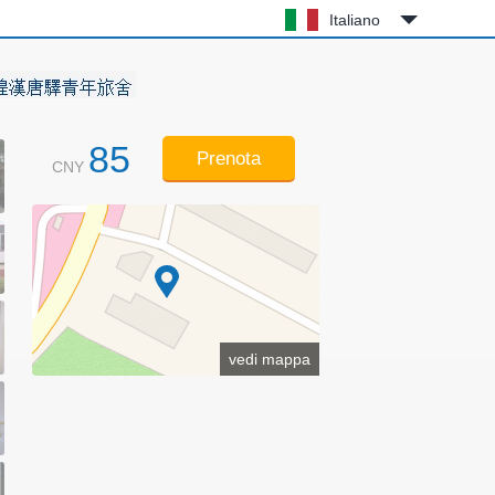
Italiano
85
Prenota
CNY
vedi mappa