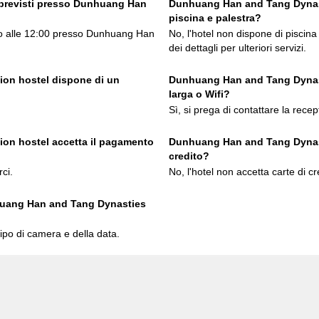
 previsti presso Dunhuang Han
Dunhuang Han and Tang Dynast
piscina e palestra?
fino alle 12:00 presso Dunhuang Han
No, l'hotel non dispone di piscina
dei dettagli per ulteriori servizi.
on hostel dispone di un
Dunhuang Han and Tang Dynast
larga o Wifi?
Sì, si prega di contattare la recept
on hostel accetta il pagamento
Dunhuang Han and Tang Dynasti
credito?
rci.
No, l'hotel non accetta carte di cr
uang Han and Tang Dynasties
ipo di camera e della data.