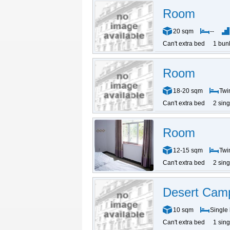
Room
20 sqm
--
Can't extra bed
1 bun
Room
18-20 sqm
Twi
Can't extra bed
2 sin
Room
12-15 sqm
Twi
Can't extra bed
2 sin
Desert Cam
10 sqm
Single
Can't extra bed
1 sin