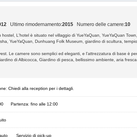
012
Ultimo rimodernamento:
2015
Numero delle camere:
10
 hostel
, L'hotel è situato nel villaggio di YueYaQuan, YueYaQuan Town,
a, YueYaQuan, Dunhuang Folk Museum, giardino di scultura, tempio di
ovest. Le camere sono semplici ed eleganti, e l'attrezzatura di base è pe
iardino di Albicocca, Giardino di pesca, bellissimo ambiente, aria fresca,
ne: Chiedi alla reception per i dettagli.
:00 Partenza: fino alle 12:00
ito
 auto
Servizio di pick-up