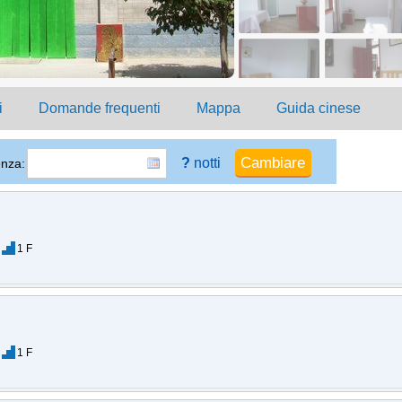
i
Domande frequenti
Mappa
Guida cinese
?
notti
enza:
1 F
1 F