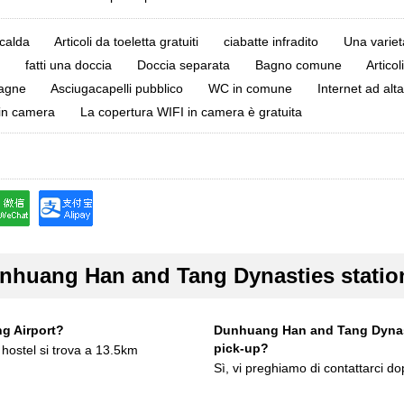
calda
Articoli da toeletta gratuiti
ciabatte infradito
Una variet
fatti una doccia
Doccia separata
Bagno comune
Articol
tagne
Asciugacapelli pubblico
WC in comune
Internet ad alt
in camera
La copertura WIFI in camera è gratuita
nhuang Han and Tang Dynasties statio
g Airport?
Dunhuang Han and Tang Dynasti
pick-up?
ostel si trova a 13.5km
Sì, vi preghiamo di contattarci d