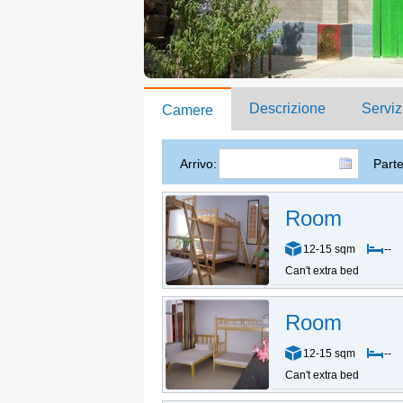
Descrizione
Serviz
Camere
Arrivo:
Part
Room
12-15 sqm
--
Can't extra bed
Room
12-15 sqm
--
Can't extra bed