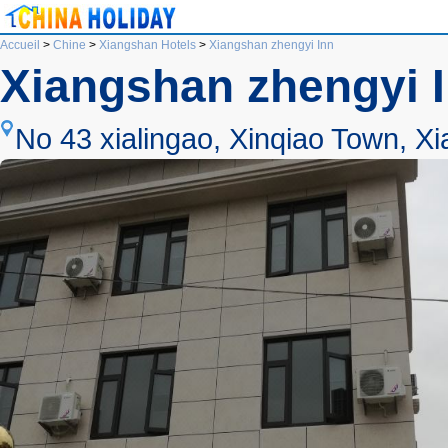
Accueil
>
Chine
>
Xiangshan Hotels
>
Xiangshan zhengyi Inn
Xiangshan zhengyi 
No 43 xialingao, Xinqiao Town, X