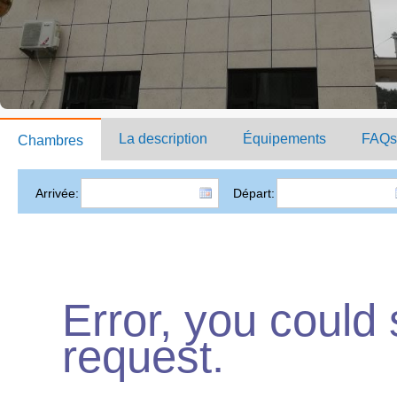
La description
Équipements
FAQs
Chambres
Arrivée:
Départ:
Error, you could
request.