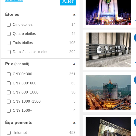
Aller
Étoiles
Cinq étoiles
14
Quatre étoiles
42
Trois étoiles
105
Deux étoiles et moins
292
Prix
(par nuit)
CNY 0~300
351
CNY 300~600
63
CNY 600~1000
30
CNY 1000~1500
5
CNY 1500+
4
Équipements
l'Internet
453