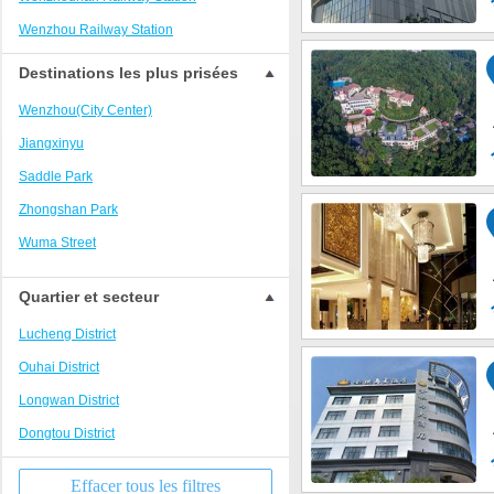
Xincheng Paqssenger Station Area
Wenzhou Railway Station
Wenzhou Binhai Economic Development
Zone
Destinations les plus prisées
Yaoxi Scenic Area
Wenzhou(City Center)
The European City Area
Jiangxinyu
Shuangyu Passenger Transportation Center
Saddle Park
Zone
Zhongshan Park
Wenzhou International Expo Center Zone
Wuma Street
Dongtou Passenger Terminal
Kai Tai Department Store
Quartier et secteur
Intime Department Store
Lucheng District
Times Square
Ouhai District
Embroidered Hill Park
Longwan District
Century Plaza
Dongtou District
Jingshan Park
Convention and Exhibition
Effacer tous les filtres