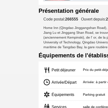
Présentation générale
Code postal:
266555
Ouvert depuis:
2
Home Inn (Qingdao Jinggangshan Road)
,
Jiang Lu et Jinggang Shan Road, se trouve
(anciennement Kempinski), de l' or, de la
University of Technology, Qingdao Universi
maritime de Tangdao Bay, la gare routière l
Équipements de l'établi
Prix du petit-dé
Petit déjeuner
Arrivée: à part
Arrivée/Départ
Équipements
Parking gratuit
Services
salle de confére