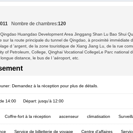
011
Nombre de chambres:
120
 Qingdao Huangdao Development Area Jinggang Shan Lu Bao Shui Qu Dia
 sur la route principale du tunnel de Qingdao, à proximité immédiate d
 plage d 'argent, de la zone touristique de Xiang Jiang Lu, de la rue 
ty of Petroleum, College, Qinghai Vocational CollegeLe Parc national d
ongue distance, le bus de l 'aéroport, etc.
ssement
jeuner: Demandez à la réception pour plus de détails.
ir de 14:00 Départ: jusqu'à 12:00
Coffre-fort à la réception
ascenseur
climatisation
Surveil
nce
Service de billetterie de voyage
Centre d'affaires
Servic