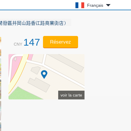
Français
147
Réservez
CNY
voir la carte