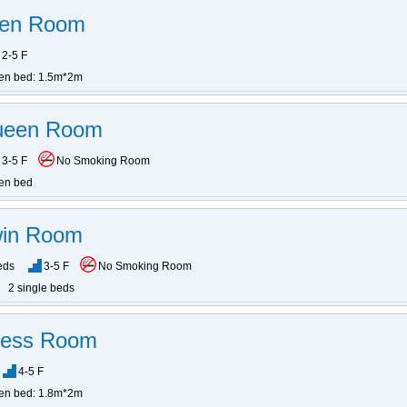
een Room
2-5 F
en bed: 1.5m*2m
ueen Room
3-5 F
No Smoking Room
en bed
win Room
eds
3-5 F
No Smoking Room
2 single beds
iness Room
4-5 F
en bed: 1.8m*2m