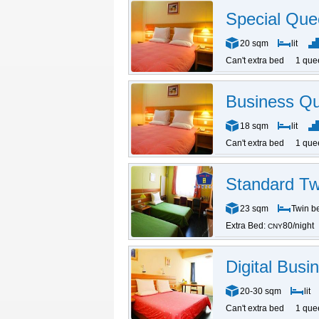
Special Qu
20 sqm
lit
Can't extra bed
1 que
Business Q
18 sqm
lit
Can't extra bed
1 que
Standard T
23 sqm
Twin b
Extra Bed:
80/night
CNY
Digital Bus
20-30 sqm
lit
Can't extra bed
1 que