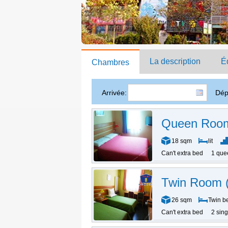
La description
É
Chambres
Arrivée:
Dép
Queen Roo
18 sqm
lit
Can't extra bed
1 que
Twin Room (
26 sqm
Twin b
Can't extra bed
2 sin