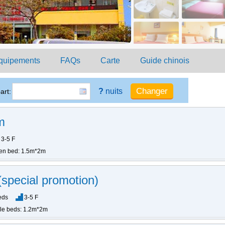
quipements
FAQs
Carte
Guide chinois
?
nuits
art:
m
3-5 F
en bed: 1.5m*2m
special promotion)
eds
3-5 F
gle beds: 1.2m*2m