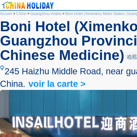
Accueil
>
Chine
>
Guangzhou Hotels
>
Boni Hotel (Ximenkou Metro Station, Guang
Boni Hotel (Ximenko
Guangzhou Provincial
Chinese Medicine)
245 Haizhu Middle Road, near gu
China.
voir la carte >