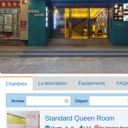
La description
Équipements
FAQs
Chambres
Arrivée:
Départ:
Standard Queen Room