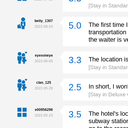
[Stay in Stand
betty_1307
5.0
The first time 
2022-06-24
transportation
the waiter is 
eyesoneye
3.3
The location is
2022-06-05
[Stay in Stand
clan_125
2.5
In short, I won
2022-05-29
[Stay in Delux
e00956296
3.5
The hotel's lo
2022-05-23
subway station