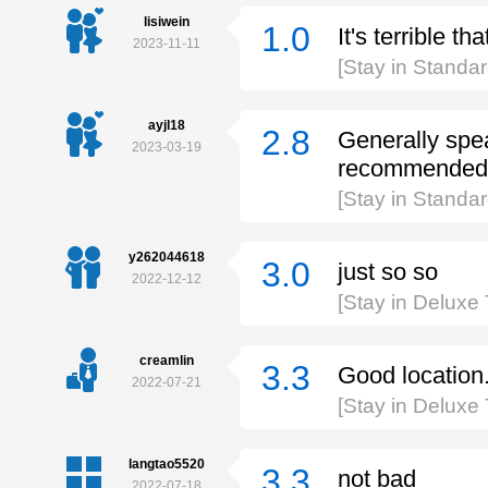
lisiwein
1.0
It's terrible t
2023-11-11
[Stay in Stand
ayjl18
2.8
Generally spea
2023-03-19
recommended t
[Stay in Stand
y262044618
3.0
just so so
2022-12-12
[Stay in Deluxe
creamlin
3.3
Good location. 
2022-07-21
[Stay in Deluxe
langtao5520
3.3
not bad
2022-07-18