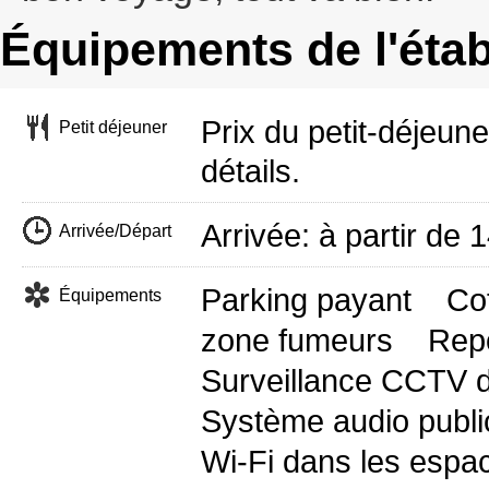
Équipements de l'éta
Prix du petit-déjeun
Petit déjeuner
détails.
Arrivée: à partir d
Arrivée/Départ
Parking payant
Cof
Équipements
zone fumeurs
Repo
Surveillance CCTV d
Système audio publi
Wi-Fi dans les espac