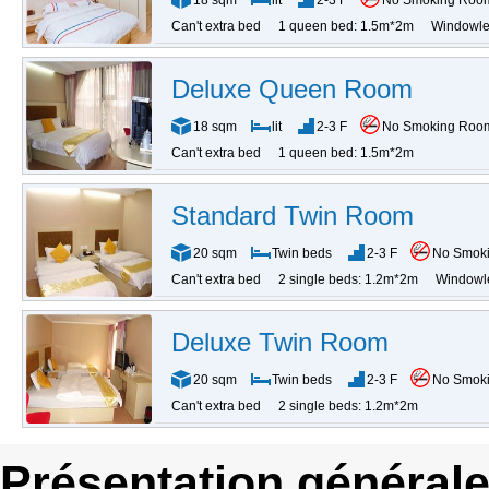
18 sqm
lit
2-3 F
No Smoking Roo
Can't extra bed
1 queen bed: 1.5m*2m
Windowle
Deluxe Queen Room
18 sqm
lit
2-3 F
No Smoking Roo
Can't extra bed
1 queen bed: 1.5m*2m
Standard Twin Room
20 sqm
Twin beds
2-3 F
No Smok
Can't extra bed
2 single beds: 1.2m*2m
Windowl
Deluxe Twin Room
20 sqm
Twin beds
2-3 F
No Smok
Can't extra bed
2 single beds: 1.2m*2m
Présentation général