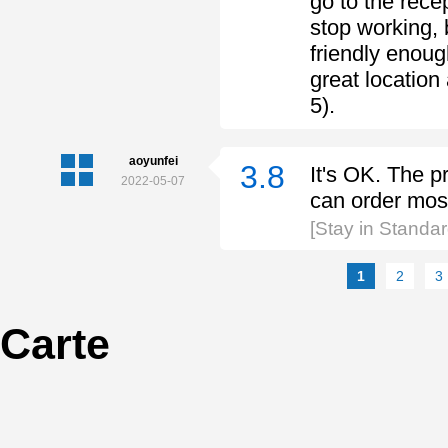
go to the rec
stop working, b
friendly enoug
great location
5).
aoyunfei
3.8
It's OK. The p
2022-05-07
can order mosq
[Stay in Standa
1
2
3
Carte