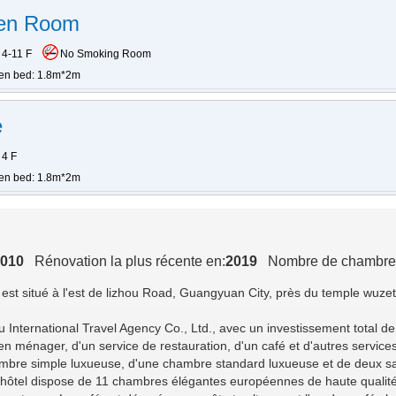
en Room
4-11 F
No Smoking Room
en bed: 1.8m*2m
e
4 F
en bed: 1.8m*2m
010
Rénovation la plus récente en:
2019
Nombre de chambre
Il est situé à l'est de lizhou Road, Guangyuan City, près du temple wuz
u International Travel Agency Co., Ltd., avec un investissement total de
en ménager, d'un service de restauration, d'un café et d'autres service
hambre simple luxueuse, d'une chambre standard luxueuse et de deux sa
'hôtel dispose de 11 chambres élégantes européennes de haute qualité 