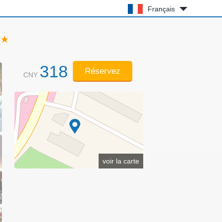
Français
318
Réservez
CNY
voir la carte