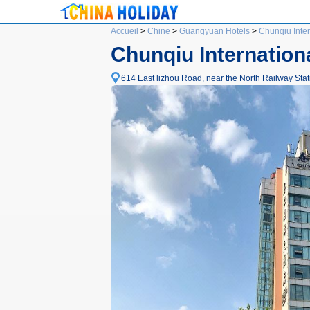
Accueil
>
Chine
>
Guangyuan Hotels
>
Chunqiu Inte
Chunqiu Internatio
614 East lizhou Road, near the North Railway Stat