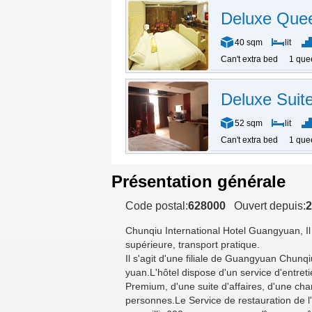
Deluxe Que
40 sqm
lit
Can't extra bed
1 que
Deluxe Suit
52 sqm
lit
Can't extra bed
1 que
Présentation générale
Code postal:
628000
Ouvert depuis:
2
Chunqiu International Hotel Guangyuan
, 
supérieure, transport pratique.
Il s'agit d'une filiale de Guangyuan Chunqi
yuan.L'hôtel dispose d'un service d'entreti
Premium, d'une suite d'affaires, d'une c
personnes.Le Service de restauration de l