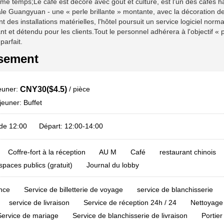
ême temps;Le café est décoré avec goût et culture, est l'un des café
riale Guangyuan - une « perle brillante » montante, avec la décoration de
des installations matérielles, l'hôtel poursuit un service logiciel norma
 détendu pour les clients.Tout le personnel adhérera à l'objectif « pou
parfait.
ssement
jeuner:
/ pièce
CNY30($4.5)
jeuner: Buffet
ir de 12:00 Départ: 12:00-14:00
Coffre-fort à la réception
AU M
Café
restaurant chinois
spaces publics (gratuit)
Journal du lobby
nce
Service de billetterie de voyage
service de blanchisserie
service de livraison
Service de réception 24h / 24
Nettoyage
Service de mariage
Service de blanchisserie de livraison
Portier