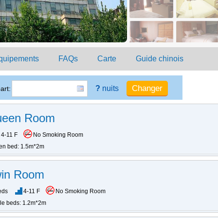
quipements
FAQs
Carte
Guide chinois
?
nuits
art:
ueen Room
4-11 F
No Smoking Room
en bed: 1.5m*2m
win Room
eds
4-11 F
No Smoking Room
gle beds: 1.2m*2m