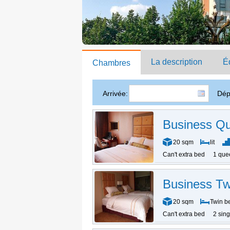
La description
É
Chambres
Arrivée:
Dép
Business Q
20 sqm
lit
Can't extra bed
1 que
Business T
20 sqm
Twin b
Can't extra bed
2 sin