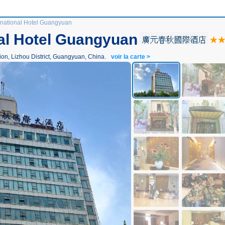
rnational Hotel Guangyuan
nal Hotel Guangyuan
ion, Lizhou District, Guangyuan, China.
voir la carte >