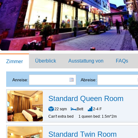
Überblick
Ausstattung von
FAQs
Zimmer
Anreise:
Abreise:
Standard Queen Room
22 sqm
Bett
2-4 F
Can't extra bed
1 queen bed: 1.5m*2m
Standard Twin Room