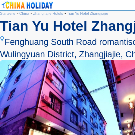
Startseite
>
China
>
Zhangjiajie Hotels
>
Tian Yu Hotel Zhangjiajie
Tian Yu Hotel Zhangj
Fenghuang South Road romantisch
Wulingyuan District, Zhangjiajie, C