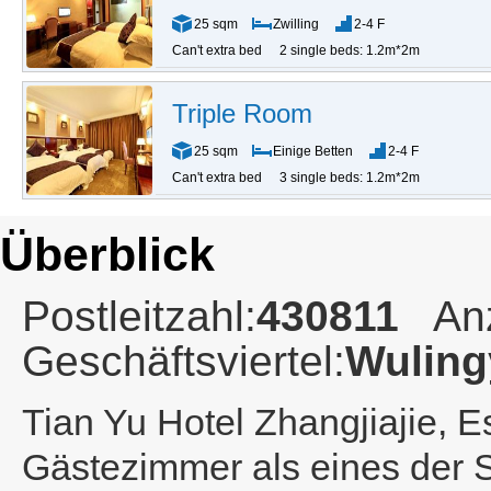
25 sqm
Zwilling
2-4 F
Can't extra bed
2 single beds: 1.2m*2m
Triple Room
25 sqm
Einige Betten
2-4 F
Can't extra bed
3 single beds: 1.2m*2m
Überblick
Postleitzahl:
430811
An
Geschäftsviertel:
Wuling
Tian Yu Hotel Zhangjiajie
, E
Gästezimmer als eines der S