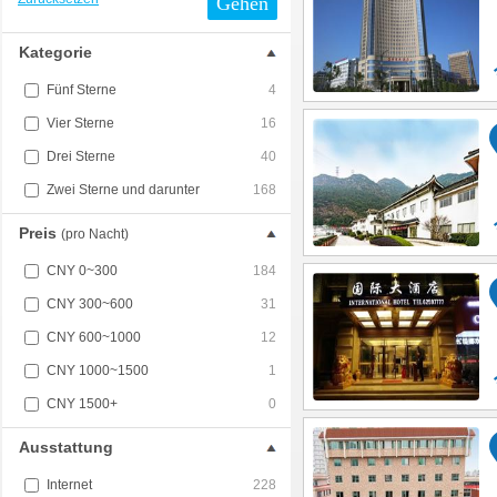
Gehen
Kategorie
Fünf Sterne
4
Vier Sterne
16
Drei Sterne
40
Zwei Sterne und darunter
168
Preis
(pro Nacht)
CNY 0~300
184
CNY 300~600
31
CNY 600~1000
12
CNY 1000~1500
1
CNY 1500+
0
Ausstattung
Internet
228