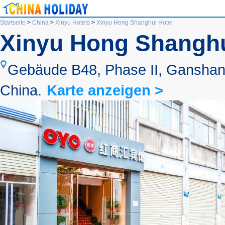
Startseite
>
China
>
Xinyu Hotels
>
Xinyu Hong Shanghui Hotel
Xinyu Hong Shanghu
Gebäude B48, Phase II, Ganshangh
China.
Karte anzeigen >