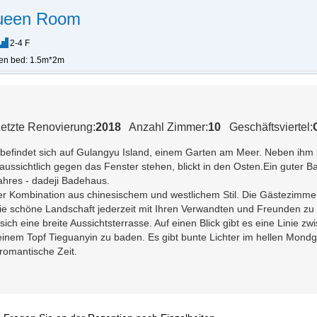
ueen Room
2-4 F
en bed: 1.5m*2m
etzte Renovierung:
2018
Anzahl Zimmer:
10
Geschäftsviertel:
 befindet sich auf Gulangyu Island, einem Garten am Meer. Neben ihm
ussichtlich gegen das Fenster stehen, blickt in den Osten.Ein guter 
Jahres - dadeji Badehaus.
einer Kombination aus chinesischem und westlichem Stil. Die Gästezimm
ie schöne Landschaft jederzeit mit Ihren Verwandten und Freunden zu t
ich eine breite Aussichtsterrasse. Auf einen Blick gibt es eine Lini
einem Topf Tieguanyin zu baden. Es gibt bunte Lichter im hellen Mond
romantische Zeit.