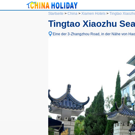
Startseite
>
China
>
Xiamen Hotels
>
Tingtao Xiaozh
Tingtao Xiaozhu Se
Eine der 3-Zhangzhou Road, in der Nähe von Haoyu