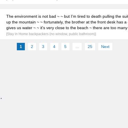
The environment is not bad ~ ~ but I'm tired to death pulling the su
up the mountain ~ ~ fortunately, the brother at the front desk has a
gives us water ~ ~ it's very close to the beach ~ there are too man
[Stay in Home backpackers (no window, public bathroom)]
1
2
3
4
5
...
25
Next
.