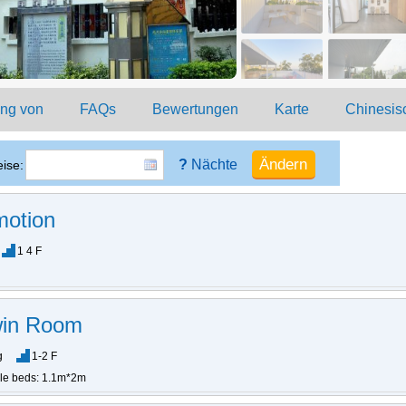
ung von
FAQs
Bewertungen
Karte
Chinesis
?
Nächte
ise:
motion
1 4 F
win Room
g
1-2 F
gle beds: 1.1m*2m