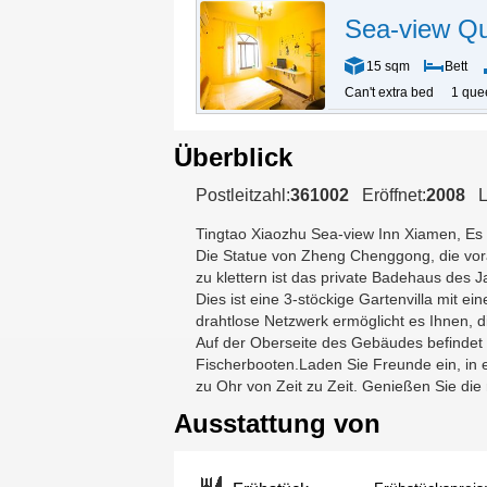
Sea-view Q
15 sqm
Bett
Can't extra bed
1 que
Überblick
Postleitzahl:
361002
Eröffnet:
2008
L
Tingtao Xiaozhu Sea-view Inn Xiamen
, Es
Die Statue von Zheng Chenggong, die vora
zu klettern ist das private Badehaus des 
Dies ist eine 3-stöckige Gartenvilla mit 
drahtlose Netzwerk ermöglicht es Ihnen, d
Auf der Oberseite des Gebäudes befindet s
Fischerbooten.Laden Sie Freunde ein, in 
zu Ohr von Zeit zu Zeit. Genießen Sie die 
Ausstattung von