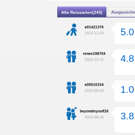
Alle Reisearten(243)
Ausgezeichn
e01421376
5.0
2023-12-20
renee198704
4.8
2023-10-31
e00010154
1.0
2023-09-02
beyondmyself16
3.8
2023-08-25