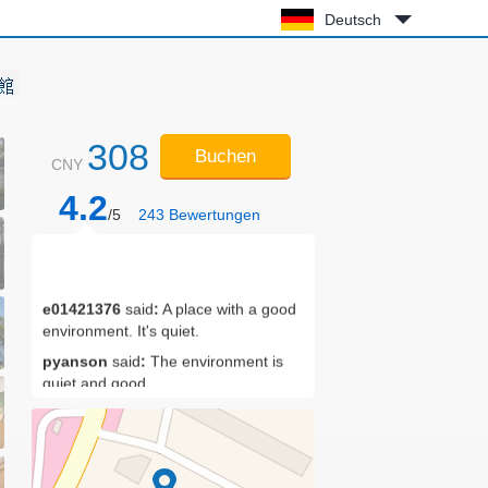
Deutsch
308
Buchen
CNY
4.2
/5
243
Bewertungen
e01421376
said
:
A place with a good
environment. It's quiet.
pyanson
said
:
The environment is
quiet and good
angela808
said
:
The hotel service is
very good! The boss is very nice! It's
close to the beach! Beautiful scenery!
z