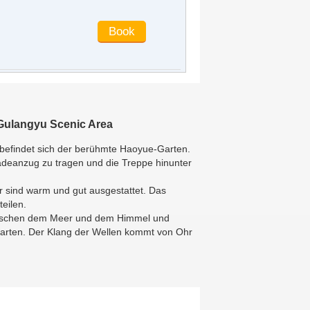
to the main scenic spots, but it is more
convenient to choose the central
location of the island
Jason Li
said
:
Good environment,
very good!!!
cassiopeia167
said
:
I think it's good.
The room is big enough! Comfortable!
lisalau
said
:
The hotel owner is very
Gulangyu Scenic Area
friendly. The hand-painted patterns in
 befindet sich der berühmte Haoyue-Garten.
the room are very cute and great!!!
Badeanzug zu tragen und die Treppe hinunter
The six of us are very satisfied with
our living. The flowers and plants in
er sind warm und gut ausgestattet. Das
the hospital are well raised and the air
eilen.
is very good!
e zwischen dem Meer und dem Himmel und
e00232095
said
:
Very good
garten. Der Klang der Wellen kommt von Ohr
WTD422
said
:
De Wo Wo Lu Yao
e00820492
said
:
The room is great
and clean. It is very quiet at night. It is
very close to Haoyue garden. Next to
the scenic spot, it is about 10 minutes'