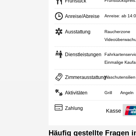
Frühstückspreis
Frühstück
Anreise: ab 14:
Anreise/Abreise
Ausstattung
Raucherzone
Videoüberwachun
Dienstleistungen
Fahrkartenservi
Einmalige Kaufa
Zimmerausstattung
Waschutensilien
Aktivitäten
Grill
Angeln
Zahlung
Kasse
Häufig gestellte Fragen 