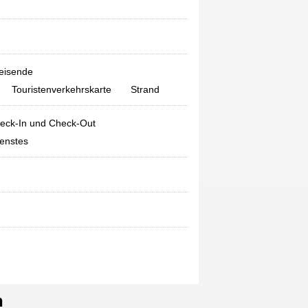
walk to the snack Street on Longtou
road. It is also very close to sunlight
rock. The hotel is close to the sea. You
can see the sea at night. I'm very
satisfied
reisende
linsonlau
said
:
The location of the
Touristenverkehrskarte
Strand
hotel is good. It is on the hillside and
just on the beach. There is a staircase
eck-In und Check-Out
directly down the beach. The scenery
of the beach faces the direction of
ienstes
Jinmen island and Xiamen Island. You
can clearly see the Yanwu bridge and
the night scenery of Xiamen. The
service provided by the front desk and
the boss is very good, hygienic and
clean. It's very warm. I really like it
here. I'll take my family to play next
time and stay here.
longge168
said
:
Next to Haoyue
garden, a few steps away.
n
BarbieWoo
said
:
The hotel is very