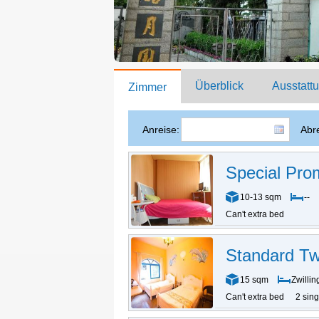
Überblick
Ausstatt
Zimmer
Anreise:
Abre
Special Pro
10-13 sqm
--
Can't extra bed
Standard T
15 sqm
Zwillin
Can't extra bed
2 sin