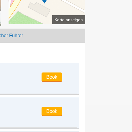
ddt0510
said
:
The environment is not
bad ~ ~ but I'm tired to death pulling
the suitcase with my friends halfway
up the mountain ~ ~ fortunately, the
Karte anzeigen
brother at the front desk has a good
service attitude and gives us water ~ ~
cher Führer
it's very close to the beach ~ there are
too many 51 people~~
e00068691
said
:
The environment is
very good and the room is very lovely.
I'll come again next time
alice2112
said
:
I'm a little
disappointed. The room given has a
sea view, but the balcony in the picture
was originally from another room. I
thought it was joint and several. The
room is small for three people, and
there is no place to walk. The little
man at the front desk has better
service, so it can calm down and give
me a good comment. The hotel is far
from the commercial street and close