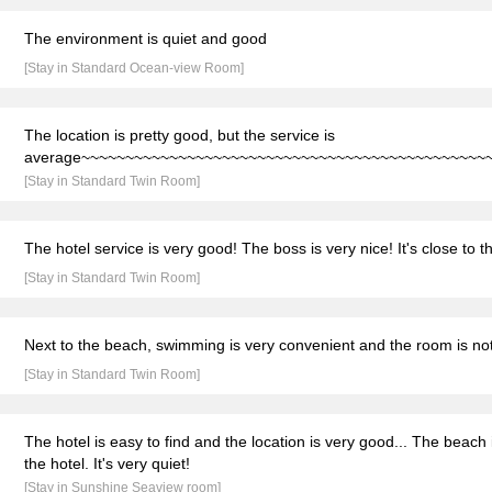
The environment is quiet and good
[Stay in Standard Ocean-view Room]
The location is pretty good, but the service is
average~~~~~~~~~~~~~~~~~~~~~~~~~~~~~~~~~~~~~~~~~~~~~~
[Stay in Standard Twin Room]
The hotel service is very good! The boss is very nice! It's close to 
[Stay in Standard Twin Room]
Next to the beach, swimming is very convenient and the room is not
[Stay in Standard Twin Room]
The hotel is easy to find and the location is very good... The beach i
the hotel. It's very quiet!
[Stay in Sunshine Seaview room]