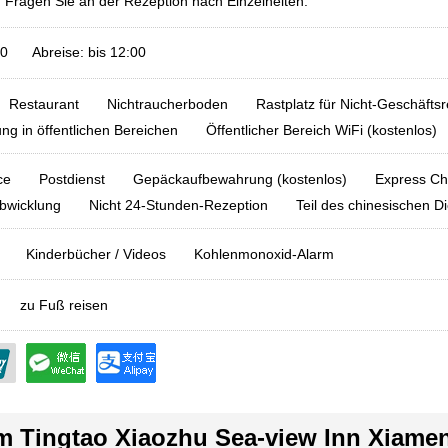
: Fragen Sie an der Rezeption nach Einzelheiten.
00 Abreise: bis 12:00
Restaurant
Nichtraucherboden
Rastplatz für Nicht-Geschäfts
g in öffentlichen Bereichen
Öffentlicher Bereich WiFi (kostenlos)
ce
Postdienst
Gepäckaufbewahrung (kostenlos)
Express Ch
bwicklung
Nicht 24-Stunden-Rezeption
Teil des chinesischen D
Kinderbücher / Videos
Kohlenmonoxid-Alarm
zu Fuß reisen
im Tingtao Xiaozhu Sea-view Inn Xiame