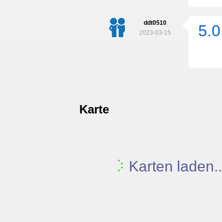
ddt0510
5.0
2023-03-15
Karte
Karten laden..