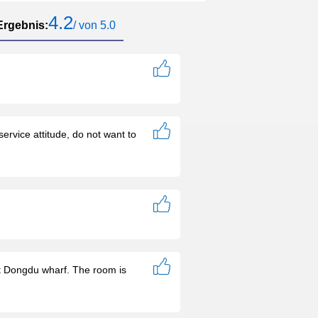
tangy8292
said
:
The room is very
4.2
special. Each room has different
Ergebnis:
/ von 5.0
patterns. It's very comfortable. It's also
upgraded to a half sea view room for
free. I'll stay here next time.
offsides
said
:
It is very close to
Haoyue garden and the beach, and
the price is also affordable
ervice attitude, do not want to
at Dongdu wharf. The room is