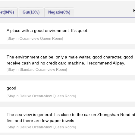
et(84%)
Gut(10%)
Negativ(6%)
A place with a good environment. It's quiet.
[Stay in Ocean-view Queen Room]
The environment can be, only a male waiter, good character, good s
receive cash and no credit card machine, I recommend Alipay.
[Stay in Standard Ocean-view Room]
good
[Stay in Deluxe Ocean-view Queen Room]
The sea view is general. It's close to the car on Zhongshan Road 
first and there are few paper towels
[Stay in Deluxe Ocean-view Queen Room]