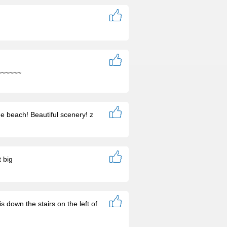
~~~~~~
the beach! Beautiful scenery! z
 big
s down the stairs on the left of