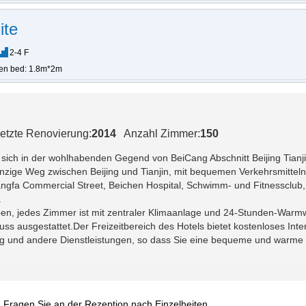
ite
2-4 F
en bed: 1.8m*2m
etzte Renovierung:
2014
Anzahl Zimmer:
150
t sich in der wohlhabenden Gegend von BeiCang Abschnitt Beijing Tia
 einzige Weg zwischen Beijing und Tianjin, mit bequemen Verkehrsmitte
ngfa Commercial Street, Beichen Hospital, Schwimm- und Fitnessclub,
.
pen, jedes Zimmer ist mit zentraler Klimaanlage und 24-Stunden-Warmw
ss ausgestattet.Der Freizeitbereich des Hotels bietet kostenloses Inte
ng und andere Dienstleistungen, so dass Sie eine bequeme und warme
: Fragen Sie an der Rezeption nach Einzelheiten.