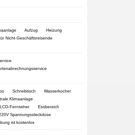
maanlage
Aufzug
Heizung
für Nicht-Geschäftsreisende
service
artenabrechnungsservice
ops
Schreibtisch
Wasserkocher
trale Klimaanlage
LCD-Fernseher
Essbereich
220V Spannungssteckdose
ung ist kostenlos