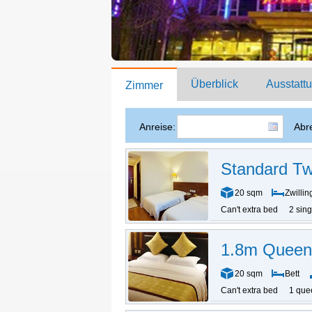
Überblick
Ausstatt
Zimmer
Anreise:
Abre
Standard T
20 sqm
Zwillin
Can't extra bed
2 sin
1.8m Quee
20 sqm
Bett
Can't extra bed
1 que