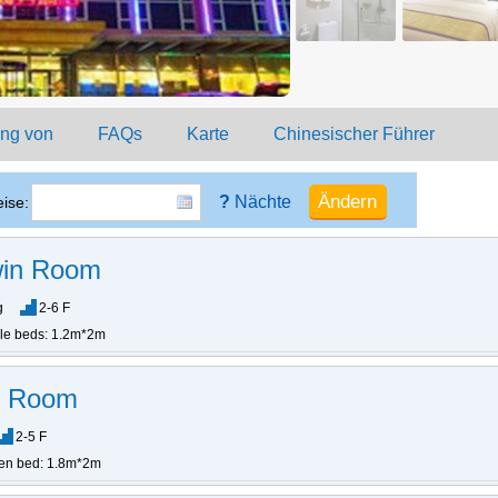
ung von
FAQs
Karte
Chinesischer Führer
?
Nächte
ise:
win Room
g
2-6 F
gle beds: 1.2m*2m
n Room
2-5 F
en bed: 1.8m*2m