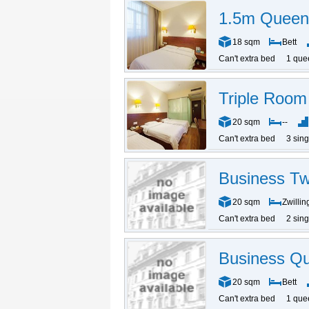
1.5m Quee
18 sqm
Bett
Can't extra bed
1 que
Triple Room
20 sqm
--
Can't extra bed
3 sin
Business T
20 sqm
Zwillin
Can't extra bed
2 sin
Business Q
20 sqm
Bett
Can't extra bed
1 que