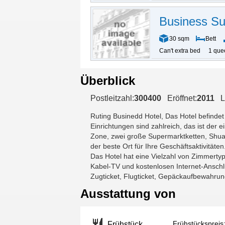
Business Su
30 sqm
Bett
Can't extra bed
1 que
Überblick
Postleitzahl:
300400
Eröffnet:
2011
L
Ruting Businedd Hotel
, Das Hotel befinde
Einrichtungen sind zahlreich, das ist der
Zone, zwei große Supermarktketten, Shua
der beste Ort für Ihre Geschäftsaktivitäten
Das Hotel hat eine Vielzahl von Zimmerty
Kabel-TV und kostenlosen Internet-Anschlu
Zugticket, Flugticket, Gepäckaufbewahru
Ausstattung von
Frühstückspreis
Frühstück