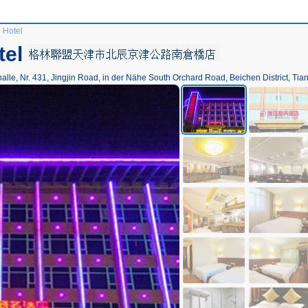
 Hotel
tel
e, Nr. 431, Jingjin Road, in der Nähe South Orchard Road, Beichen District, Tianj