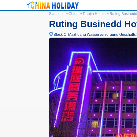
Startseite
>
China
>
Tianjin Hotels
>
Ruting Businedd
Ruting Businedd Ho
Block C, Mazhuang Wasserversorgung Geschäftshall