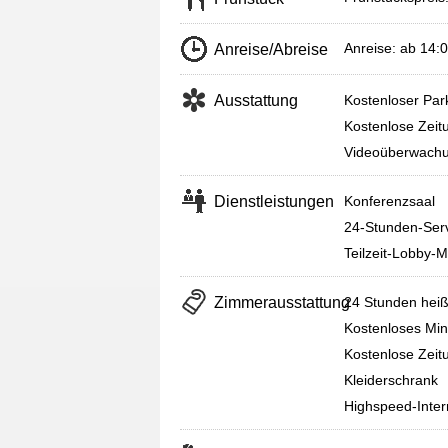
Anreise: ab 14:
Anreise/Abreise
Ausstattung
Kostenloser Par
Kostenlose Zeit
Videoüberwachun
Dienstleistungen
Konferenzsaal
24-Stunden-Serv
Teilzeit-Lobby-
Zimmerausstattung
24 Stunden hei
Kostenloses Min
Kostenlose Zeit
Kleiderschrank
Highspeed-Inter