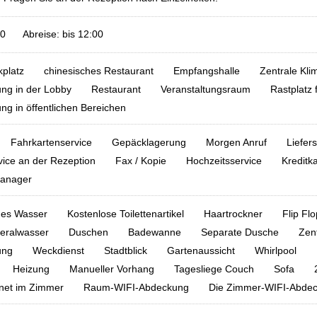
00 Abreise: bis 12:00
kplatz
chinesisches Restaurant
Empfangshalle
Zentrale Kli
ung in der Lobby
Restaurant
Veranstaltungsraum
Rastplatz 
g in öffentlichen Bereichen
Fahrkartenservice
Gepäcklagerung
Morgen Anruf
Liefer
ice an der Rezeption
Fax / Kopie
Hochzeitsservice
Kreditk
Manager
ßes Wasser
Kostenlose Toilettenartikel
Haartrockner
Flip Fl
eralwasser
Duschen
Badewanne
Separate Dusche
Zen
ung
Weckdienst
Stadtblick
Gartenaussicht
Whirlpool
Heizung
Manueller Vorhang
Tagesliege Couch
Sofa
net im Zimmer
Raum-WIFI-Abdeckung
Die Zimmer-WIFI-Abdeck