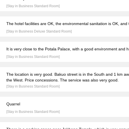
[Stay in Business Standard Room]
The hotel facilities are OK, the environmental sanitation is OK, and t
[Stay in Business Deluxe Standard Room]
It is very close to the Potala Palace, with a good environment and 
[Stay in Business Standard Room]
The location is very good. Bakuo street is in the South and 1 km aw
the West. Price concessions. The service was also very good.
[Stay in Business Standard Room]
Quarrel
[Stay in Business Standard Room]