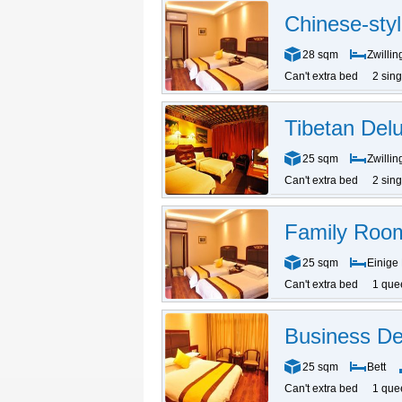
Chinese-sty
28 sqm
Zwillin
Can't extra bed
2 sin
Tibetan De
25 sqm
Zwillin
Can't extra bed
2 sin
Family Roo
25 sqm
Einige 
Can't extra bed
1 que
Business D
25 sqm
Bett
Can't extra bed
1 que