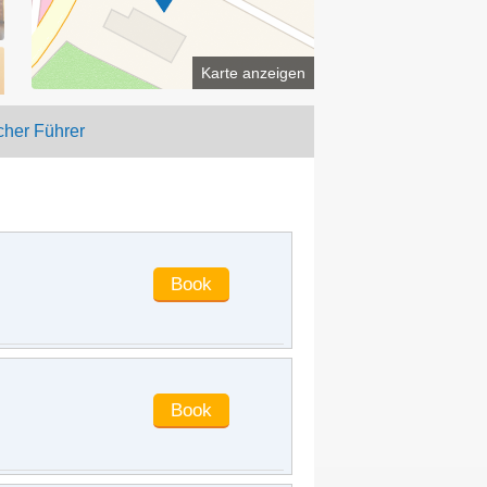
1 km away from the Potala Palace in
the West. Price concessions. The
service was also very good.
Karte anzeigen
ninan
said
:
There is a parking space
near Jokhang Temple, which is very
cher Führer
convenient for eating. There is no
Tibetan flavor in the room.
jn214521
said
:
The environment was
ok, the service attitude was good.
mopbbbbbb
said
:
There are many
foreign tourists in the hotel. It's very
quiet and clean. When a Chinese
person is checking in, awesome
smoking in the lobby will be stopped
by foreigners.
popsyling
said
:
It's quite good
gxb_jimmy
said
:
Good user
experience
ivyjinglin
said
:
Located in the bustling
Beijing East Road of Lhasa, separated