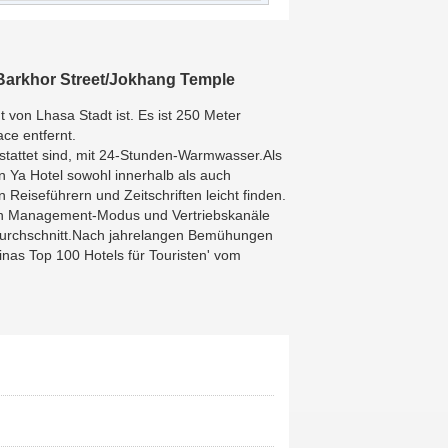
gelinwo
said
:
Very good hotel, the
last stop of the new Tibet line.
ranranwin
said
:
good
Barkhor Street/Jokhang Temple
jcmwy
said
:
The first hotel in Lhasa is
t von Lhasa Stadt ist. Es ist 250 Meter
basically satisfied. There is a parking
ce entfernt.
lot, which is very close to Jokhang
estattet sind, mit 24-Stunden-Warmwasser.Als
Temple and Potala Palace
n Ya Hotel sowohl innerhalb als auch
canoneos
said
:
well
Reiseführern und Zeitschriften leicht finden.
eastwolf
said
:
It's been more than a
 den Management-Modus und Vertriebskanäle
month. I'm very satisfied. I still live
m Durchschnitt.Nach jahrelangen Bemühungen
here in Lhasa
inas Top 100 Hotels für Touristen' vom
Beer99
said
:
not bad
or123
said
:
Lhasa's earliest foreign
hotel, facilities may be older, but
absolutely safe
miumidior
said
:
The location is easy
to find and the travel is convenient. It's
next to bakuo street and Jokhang
Temple. It's 10 yuan by taxi from the