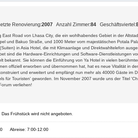
etzte Renovierung:
2007
Anzahl Zimmer:
84
Geschäftsviertel:
ing East Road von Lhasa City, die ein wohlhabendes Gebiet in der Altstad
el und Bakuo Straße, und 1000 Meter vom majestätischen Potala Pala
Suiten) in Asia Hotel, die mit Klimaanlage und Direktwahltelefon ausg
ibet sind die Hardware-Einrichtungen und Software-Dienstleistungen vo
t bekannt. Sie können die Einführung von Ya Hotel in vielen berühmten 
en offiziell erworben und übernommen hat, hat es neue Vitalität in
 rekonstruiert und erweitert und empfängt nun mehr als 40000 Gäste i
tels für Touristen' geworden. Im November 2007 wurde uns der Titel 'Ch
Forum verliehen!
: Das Frühstück wird nicht angeboten.
:00 Abreise: 7:00-12:00