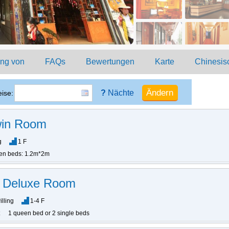
ung von
FAQs
Bewertungen
Karte
Chinesis
?
Nächte
ise:
win Room
g
1 F
en beds: 1.2m*2m
g Deluxe Room
illing
1-4 F
1 queen bed or 2 single beds