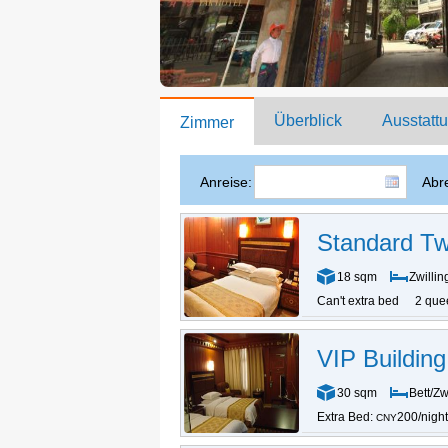
Überblick
Ausstatt
Zimmer
Anreise:
Abre
Standard T
18 sqm
Zwillin
Can't extra bed
2 que
VIP Buildin
30 sqm
Bett/Zw
Extra Bed:
200/night
CNY