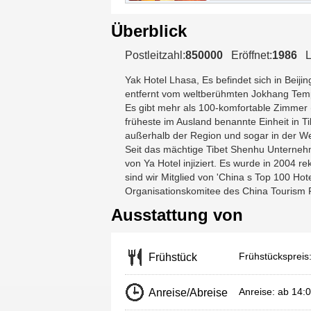
Überblick
Postleitzahl:
850000
Eröffnet:
1986
L
Yak Hotel Lhasa
, Es befindet sich in Beij
entfernt vom weltberühmten Jokhang Temp
Es gibt mehr als 100-komfortable Zimmer (
früheste im Ausland benannte Einheit in T
außerhalb der Region und sogar in der Wel
Seit das mächtige Tibet Shenhu Unternehm
von Ya Hotel injiziert. Es wurde in 2004
sind wir Mitglied von 'China s Top 100 Ho
Organisationskomitee des China Tourism 
Ausstattung von
Frühstückspreis
Frühstück
Anreise: ab 14
Anreise/Abreise