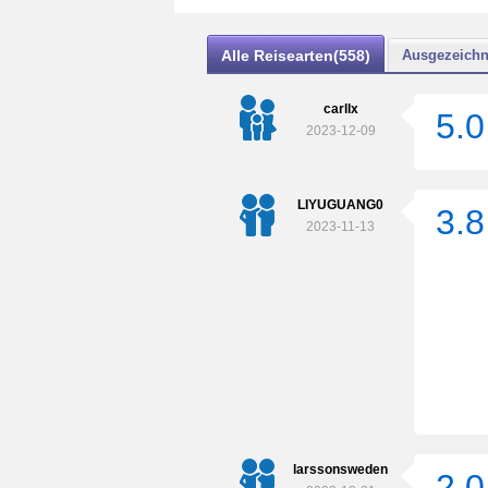
Alle Reisearten(558)
Ausgezeichn
carllx
5.0
2023-12-09
LIYUGUANG0
3.8
2023-11-13
larssonsweden
2.0