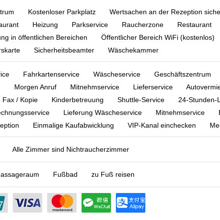
ntrum
Kostenloser Parkplatz
Wertsachen an der Rezeption siche
aurant
Heizung
Parkservice
Raucherzone
Restaurant
g in öffentlichen Bereichen
Öffentlicher Bereich WiFi (kostenlos)
rskarte
Sicherheitsbeamter
Wäschekammer
ice
Fahrkartenservice
Wäscheservice
Geschäftszentrum
g
Morgen Anruf
Mitnehmservice
Lieferservice
Autovermi
Fax / Kopie
Kinderbetreuung
Shuttle-Service
24-Stunden-
echnungsservice
Lieferung Wäscheservice
Mitnehmservice
eption
Einmalige Kaufabwicklung
VIP-Kanal einchecken
Meh
Alle Zimmer sind Nichtraucherzimmer
assageraum
Fußbad
zu Fuß reisen