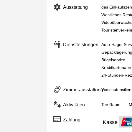
Ausstattung
das Einkaufsze
Westliches Rest
Videoüberwachun
Touristenverkeh
Dienstleistungen
Auto-Hagel-Serv
Gepäcklagerun
Bügelservice
Kreditkartenabr
24-Stunden-Rez
Zimmerausstattung
Waschutensilien
Aktivitäten
Tee Raum
M
Zahlung
Kasse