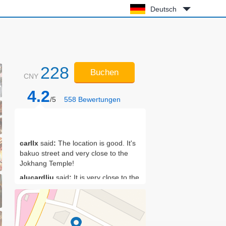
Deutsch
228
Buchen
CNY
4.2
/5
558
Bewertungen
carllx
said
:
The location is good. It's
bakuo street and very close to the
Jokhang Temple!
alucardliu
said
:
It is very close to the
Potala Palace, with a good
environment and high cost
performance
lee1804
said
:
The location is very
good. Bakuo street is in the South and