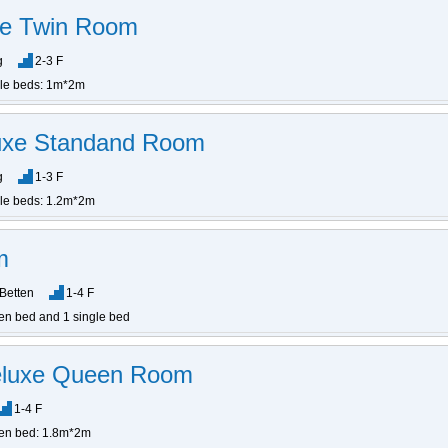
le Twin Room
g
2-3 F
gle beds: 1m*2m
luxe Standand Room
g
1-3 F
gle beds: 1.2m*2m
m
Betten
1-4 F
en bed and 1 single bed
eluxe Queen Room
1-4 F
en bed: 1.8m*2m