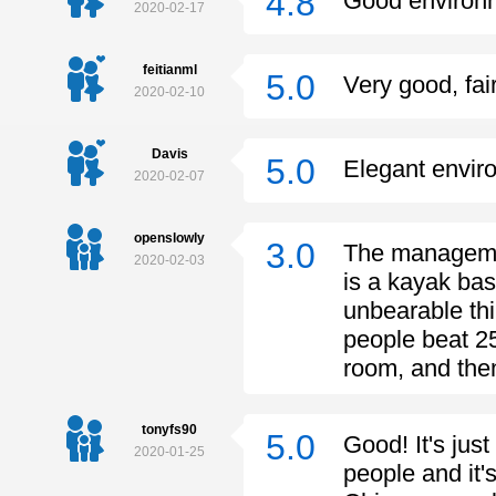
4.8
Good environ
2020-02-17
feitianml
5.0
Very good, fai
2020-02-10
Davis
5.0
Elegant envir
2020-02-07
openslowly
3.0
The management
2020-02-03
is a kayak bas
unbearable thi
people beat 25
room, and then
tonyfs90
5.0
Good! It's jus
2020-01-25
people and it's