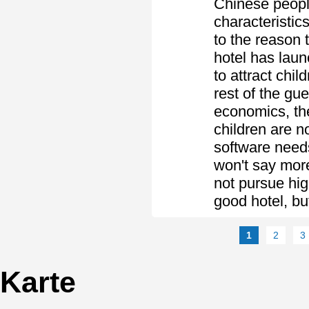
Chinese people
characteristic
to the reason 
hotel has laun
to attract chil
rest of the gu
economics, the
children are n
software needs
won't say more
not pursue hig
good hotel, bu
1
2
3
Karte