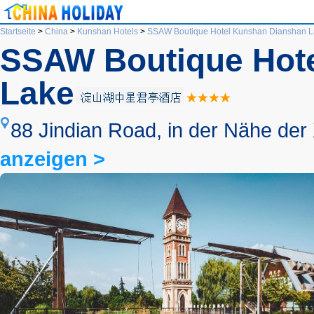
Startseite
>
China
>
Kunshan Hotels
>
SSAW Boutique Hotel Kunshan Dianshan 
SSAW Boutique Hot
Lake
88 Jindian Road, in der Nähe der
anzeigen >