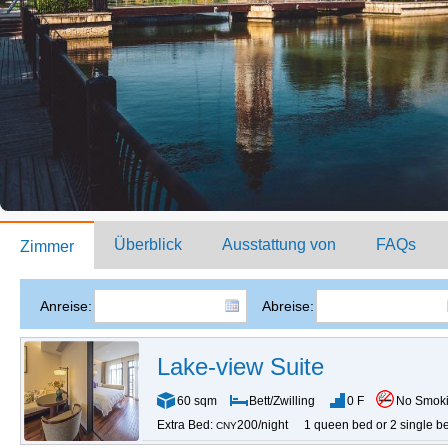
Überblick
Ausstattung von
FAQs
Zimmer
Anreise:
Abreise:
Lake-view Suite
60 sqm
Bett/Zwilling
0 F
No Smok
Extra Bed:
200/night
1 queen bed or 2 single b
CNY