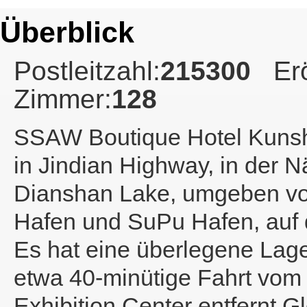
Überblick
Postleitzahl:
215300
Er
Zimmer:
128
SSAW Boutique Hotel Kuns
in Jindian Highway, in der N
Dianshan Lake, umgeben vo
Hafen und SuPu Hafen, auf
Es hat eine überlegene Lag
etwa 40-minütige Fahrt vom
Exhibition Center entfernt.Gl