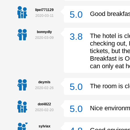
lipei771129
5.0
Good breakfas
2020-03-11
bonnydly
3.8
The hotel is 
2020-03-09
checking out, 
tickets, but th
Breakfast is O
can only eat h
deymls
5.0
The room is c
2020-02-26
dot4822
5.0
Nice environm
2020-02-20
sylviax