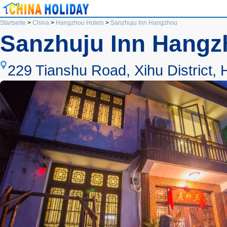
Startseite
>
China
>
Hangzhou Hotels
>
Sanzhuju Inn Hangzhou
Sanzhuju Inn Hangz
229 Tianshu Road, Xihu District,