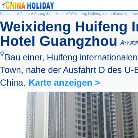
Startseite
>
China
>
Guangzhou Hotels
>
Weixideng Huifeng International Apartm
Weixideng Huifeng I
Hotel Guangzhou
Bau einer, Huifeng internationa
Town, nahe der Ausfahrt D des U-B
China.
Karte anzeigen >