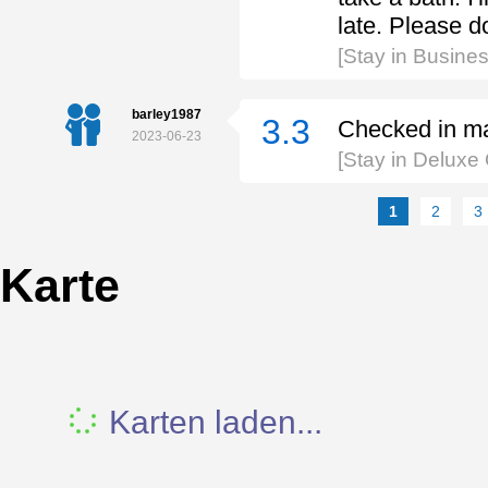
late. Please d
[Stay in Busine
barley1987
3.3
Checked in man
2023-06-23
[Stay in Delux
1
2
3
Karte
Karten laden...