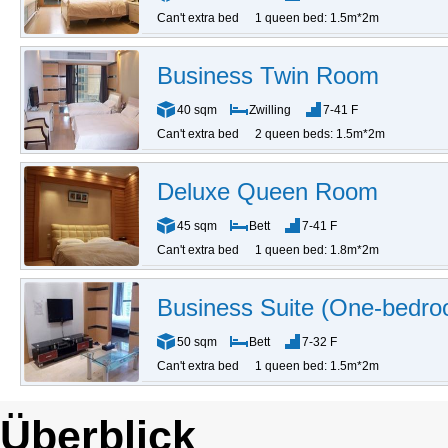
Can't extra bed
1 queen bed: 1.5m*2m
Business Twin Room
40 sqm
Zwilling
7-41 F
Can't extra bed
2 queen beds: 1.5m*2m
Deluxe Queen Room
45 sqm
Bett
7-41 F
Can't extra bed
1 queen bed: 1.8m*2m
Business Suite (One-bedr
50 sqm
Bett
7-32 F
Can't extra bed
1 queen bed: 1.5m*2m
Überblick