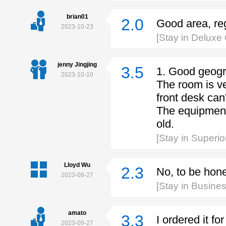
brian01
2.0
Good area, reg
2023-10-23
[Stay in Delux
jenny Jingjing
3.5
1. Good geogr
2023-10-10
The room is ve
front desk can'
The equipment
old.
[Stay in Super
Lloyd Wu
2.3
No, to be hone
2023-09-27
[Stay in Busine
amato
3.3
I ordered it for
2023-09-27