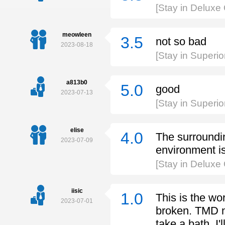
[Stay in Delux
meowleen
3.5
not so bad
2023-08-18
[Stay in Super
a813b0
5.0
good
2023-07-13
[Stay in Super
elise
4.0
The surroundi
2023-07-09
environment i
[Stay in Delux
iisic
1.0
This is the wor
2023-07-01
broken. TMD n
take a bath. I'