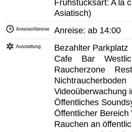
Frühstücksart: A la 
Asiatisch)
Anreise: ab 14:00 
Anreise/Abreise
Bezahlter Parkplatz
Ausstattung
Cafe
Bar
Westli
Raucherzone
Rest
Nichtraucherboden
Videoüberwachung in
Öffentliches Sound
Öffentlicher Bereich
Rauchen an öffentli