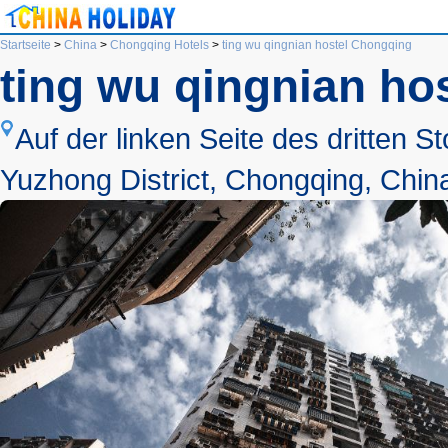
Startseite
>
China
>
Chongqing Hotels
>
ting wu qingnian hostel Chongqing
ting wu qingnian ho
Auf der linken Seite des dritten S
Yuzhong District, Chongqing, Chin