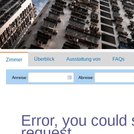
Überblick
Ausstattung von
FAQs
Zimmer
Anreise:
Abreise:
Error, you could
request.