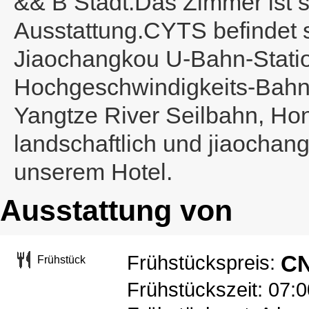
&& B Stadt.Das Zimmer ist s
Ausstattung.CYTS befindet 
Jiaochangkou U-Bahn-Statio
Hochgeschwindigkeits-Bahnh
Yangtze River Seilbahn, Ho
landschaftlich und jiaocha
unserem Hotel.
Ausstattung von
CN
Frühstückspreis:
Frühstück
Frühstückszeit: 07: