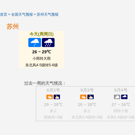
首页
>
全国天气预报
>
苏州天气预报
苏州
今天(周周日)
26 ~ 29℃
小雨转大雨
东北风4-5级转5-6级
过去一周的天气情况：
8月2号
8月3号
8月4号
29 ~ 38℃
26 ~ 38℃
27 ~ 36℃
多云
多云
阴转小雨
西南风<3级
东北风3-4级转<3级
东风3-4级转<3级