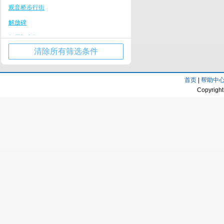
黔江区
观音桥步行街
石桥铺/陈家坪
荣昌区
解放碑
涪陵站商圈
大渡口区
朝天门广场
西南大学/缙云山度假区
潼南区
清除所有筛选条件
重庆大剧院
巴南万达商圈
彭水
仙女山国家森林公园
南山度假区
梁平区
首页
|
帮助中
人民广场
璧山商业中心区
Copyright
巫山
三峡广场
铜梁商业中心区
石柱
南坪步行街
汉丰湖度假区
丰都
湖广会馆
金佛山度假区
奉节
黔江商业中心区
忠县
荣昌商业中心区
秀山
仙女山度假区
巫溪
长寿古镇
巫山县
大足石刻度假区
奉节县