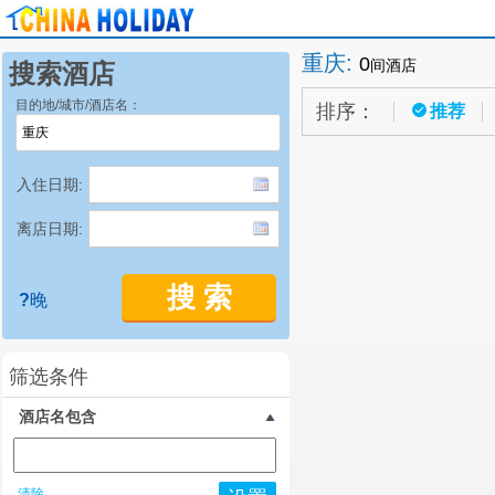
重庆
:
0
间酒店
搜索酒店
目的地/城市/酒店名：
排序：
推荐
入住日期:
离店日期:
搜 索
?
晚
筛选条件
酒店名包含
清除