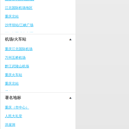
綦江区
江北国际机场地区
永川区
重庆北站
北碚区
沙坪坝站/三峡广场
江津区
两江新区/北部新区
巴南区
机场/火车站
南坪商业中心区
长寿区
重庆江北国际机场
大学城
南川区
万州五桥机场
冉家坝/龙溪
涪陵区
黔江武陵山机场
重庆火车西站/巴国城
开州区
重庆火车站
大坪/时代天街
大足区
重庆北站
万州万达广场
合川区
重庆西站
上清寺/人民大礼堂/李子坝
璧山区
著名地标
沙坪坝火车站
杨家坪/万象城
垫江
重庆（市中心）
茶山竹海度假区
铜梁区
人民大礼堂
南滨路/弹子石
酉阳
洪崖洞
合川学院区