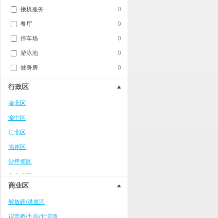
接机服务
0
餐厅
0
停车场
0
游泳池
0
健身房
0
行政区
渝北区
渝中区
江北区
南岸区
沙坪坝区
九龙坡区
商业区
武隆区
解放碑/洪崖洞
万州区
观音桥/九街/北滨路