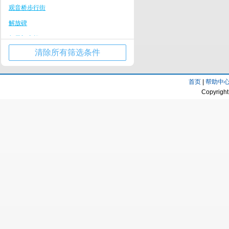
黔江区
观音桥步行街
石桥铺/陈家坪
荣昌区
解放碑
涪陵站商圈
大渡口区
朝天门广场
西南大学/缙云山度假区
潼南区
清除所有筛选条件
重庆大剧院
巴南万达商圈
彭水
仙女山国家森林公园
南山度假区
梁平区
首页
|
帮助中
人民广场
璧山商业中心区
Copyright
巫山
三峡广场
铜梁商业中心区
石柱
南坪步行街
汉丰湖度假区
丰都
湖广会馆
金佛山度假区
奉节
黔江商业中心区
忠县
荣昌商业中心区
秀山
仙女山度假区
巫溪
长寿古镇
巫山县
大足石刻度假区
奉节县