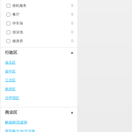
接机服务
0
餐厅
0
停车场
0
游泳池
0
健身房
0
行政区
渝北区
渝中区
江北区
南岸区
沙坪坝区
九龙坡区
商业区
武隆区
解放碑/洪崖洞
万州区
观音桥/九街/北滨路