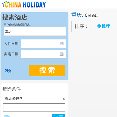
重庆
:
0
间酒店
搜索酒店
目的地/城市/酒店名：
排序：
推荐
入住日期:
离店日期:
搜 索
?
晚
筛选条件
酒店名包含
清除