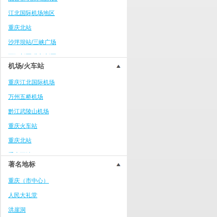
綦江区
江北国际机场地区
永川区
重庆北站
北碚区
沙坪坝站/三峡广场
江津区
两江新区/北部新区
巴南区
机场/火车站
南坪商业中心区
长寿区
重庆江北国际机场
大学城
南川区
万州五桥机场
冉家坝/龙溪
涪陵区
黔江武陵山机场
重庆火车西站/巴国城
开州区
重庆火车站
大坪/时代天街
大足区
重庆北站
万州万达广场
合川区
重庆西站
上清寺/人民大礼堂/李子坝
璧山区
著名地标
沙坪坝火车站
杨家坪/万象城
垫江
重庆（市中心）
茶山竹海度假区
铜梁区
人民大礼堂
南滨路/弹子石
酉阳
洪崖洞
合川学院区