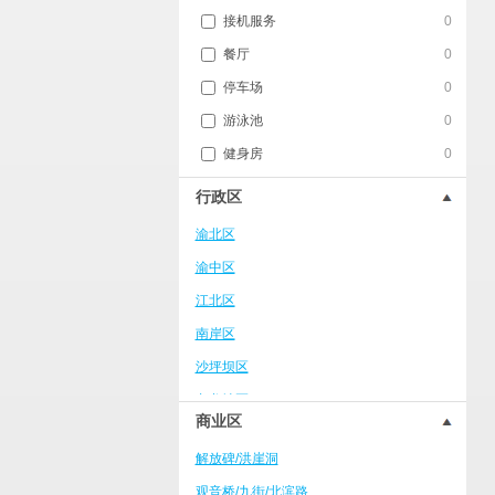
接机服务
0
餐厅
0
停车场
0
游泳池
0
健身房
0
行政区
渝北区
渝中区
江北区
南岸区
沙坪坝区
九龙坡区
商业区
武隆区
解放碑/洪崖洞
万州区
观音桥/九街/北滨路