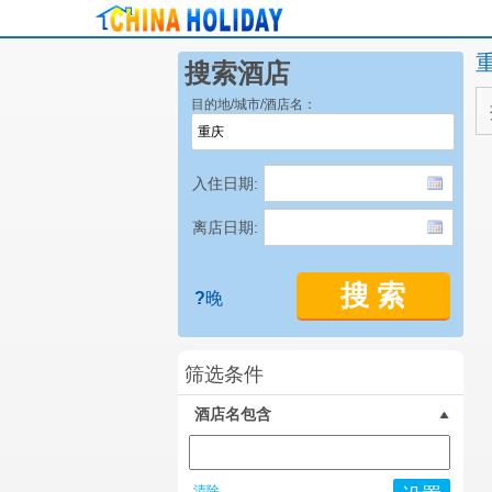
搜索酒店
目的地/城市/酒店名：
入住日期:
离店日期:
搜 索
?
晚
筛选条件
酒店名包含
清除