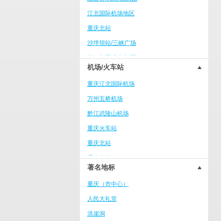
綦江区
江北国际机场地区
永川区
重庆北站
北碚区
沙坪坝站/三峡广场
江津区
两江新区/北部新区
巴南区
机场/火车站
南坪商业中心区
长寿区
重庆江北国际机场
大学城
南川区
万州五桥机场
冉家坝/龙溪
涪陵区
黔江武陵山机场
重庆火车西站/巴国城
开州区
重庆火车站
大坪/时代天街
大足区
重庆北站
万州万达广场
合川区
重庆西站
上清寺/人民大礼堂/李子坝
璧山区
著名地标
沙坪坝火车站
杨家坪/万象城
垫江
重庆（市中心）
茶山竹海度假区
铜梁区
人民大礼堂
南滨路/弹子石
酉阳
洪崖洞
合川学院区