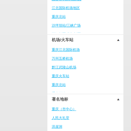
綦江区
江北国际机场地区
永川区
重庆北站
北碚区
沙坪坝站/三峡广场
江津区
两江新区/北部新区
巴南区
机场/火车站
南坪商业中心区
长寿区
重庆江北国际机场
大学城
南川区
万州五桥机场
冉家坝/龙溪
涪陵区
黔江武陵山机场
重庆火车西站/巴国城
开州区
重庆火车站
大坪/时代天街
大足区
重庆北站
万州万达广场
合川区
重庆西站
上清寺/人民大礼堂/李子坝
璧山区
著名地标
沙坪坝火车站
杨家坪/万象城
垫江
重庆（市中心）
茶山竹海度假区
铜梁区
人民大礼堂
南滨路/弹子石
酉阳
洪崖洞
合川学院区