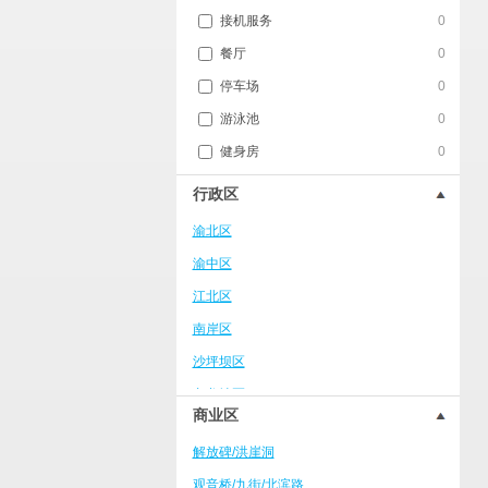
接机服务
0
餐厅
0
停车场
0
游泳池
0
健身房
0
行政区
渝北区
渝中区
江北区
南岸区
沙坪坝区
九龙坡区
商业区
武隆区
解放碑/洪崖洞
万州区
观音桥/九街/北滨路