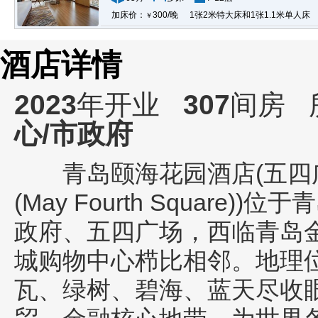
加床价：
300/晚
1张2米特大床和1张1.1米单人床
￥
酒店详情
2023
年开业
307
间房
心/市政府
青岛颐海花园酒店(五四广场店)(
(May Fourth Square))
位于青
政府、五四广场，西临青岛
城购物中心栉比相邻。地理
瓦、绿树、碧海、蓝天尽收