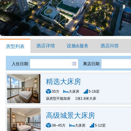
酒店详情
设施&服务
酒店问答
房型列表
入住日期:
离店日期:
精选大床房
35方
大床房
5-18层
该房型不能加床
1张1.8米大床
高级城景大床房
38–45方
大床房
5-12层