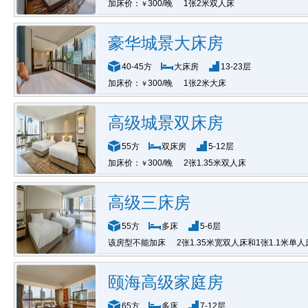
加床价：
300/晚
1张2米双人床
￥
豪华城景大床房
40-45方
大床房
13-23层
加床价：
300/晚
1张2米大床
￥
高级城景双床房
55方
双床房
5-12层
加床价：
300/晚
2张1.35米双人床
￥
高级三床房
55方
多床
5-6层
该房型不能加床
2张1.35米宽双人床和1张1.1米单人
颐海高级家庭房
65方
多床
7-12层