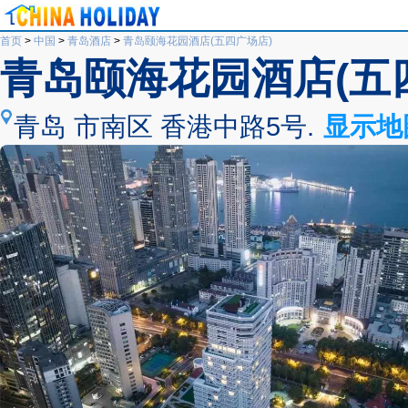
首页
>
中国
>
青岛酒店
>
青岛颐海花园酒店(五四广场店)
青岛颐海花园酒店(五
青岛 市南区 香港中路5号.
显示地