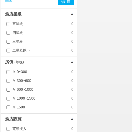
設置
酒店星級
五星級
0
四星級
0
三星級
0
二星及以下
0
房價
(每晚)
￥ 0~300
0
￥ 300~600
0
￥ 600~1000
0
￥ 1000~1500
0
￥ 1500+
0
酒店設施
寬帶接入
0