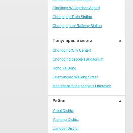
Ranjiaba and Longxi
Qianjiang Wulingshan Airport
Chongqing West Railway
Station/Baguocheng
Chongqing Train Station
Daping
Chongqingbei Railway Station
Wanzhou Wanda Plaza
Chongqingxi Railway Station
Популярные места
People's Square Area
Shapingba Railway Station
Yangjiaping
Chongqing(City Center)
Chashan Bamboo Sea Resort
Chongqing people's auditorium
Nanbin Road/Danzishi
Hong Ya Dong
Hechuan College District
Guanyinqiao Walking Street
High-tech Development Zone
Monument to the people's Liberation
Fuling station business district
Chaotianmen Square
Район
Beibei
Chongqing Grand Theatre
Yubei District
Ba'nan
Fairy Mountain National Forest Park
Yuzhong District
Nanshan district
People's Square
Jiangbei District
Bishan
Sanxia Square