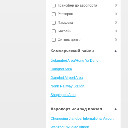
Трансфер до аэропорта
0
Ресторан
0
Парковка
0
Бассейн
0
Фитнес-центр
0
Коммерческий район
Jiefangbei Area/Hong Ya Dong
Jiangbei Area
Jiangbei Airport Area
North Railway Station
Shapingba Area
Liangjiang New Area
Аэропорт или ж/д вокзал
Nanping
Chongqing Jiangbei International Airport
Univerisity Town
Wanzhou Wuqiao Airport