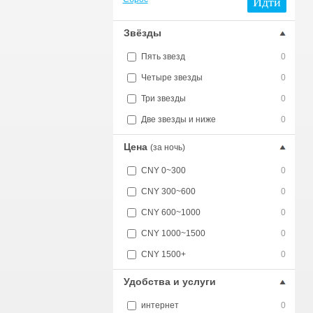
Идти
Звёзды
Пять звезд
0
Четыре звезды
0
Три звезды
0
Две звезды и ниже
0
Цена
(за ночь)
CNY 0~300
0
CNY 300~600
0
CNY 600~1000
0
CNY 1000~1500
0
CNY 1500+
0
Удобства и услуги
интернет
0