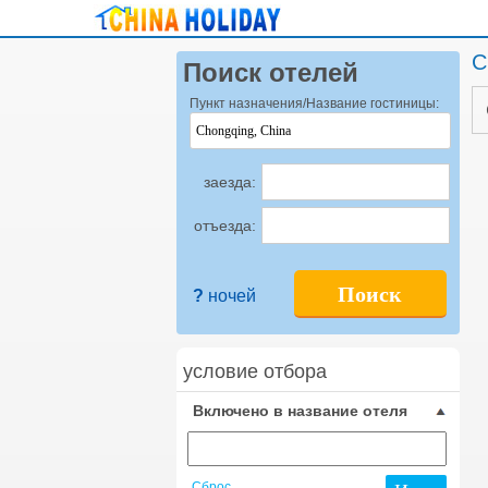
C
Поиск отелей
Пункт назначения/Название гостиницы:
заезда:
отъезда:
Поиск
?
ночей
условие отбора
Включено в название отеля
Сброс