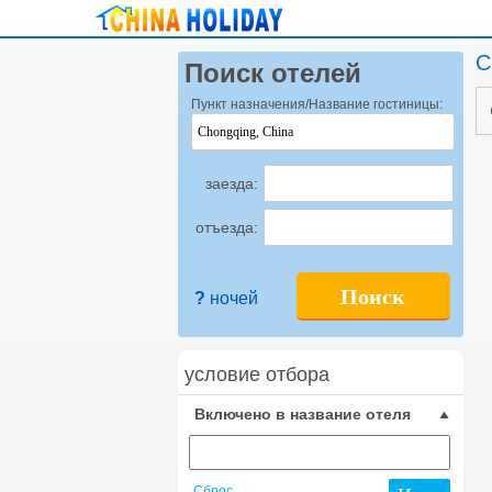
C
Поиск отелей
Пункт назначения/Название гостиницы:
заезда:
отъезда:
Поиск
?
ночей
условие отбора
Включено в название отеля
Сброс