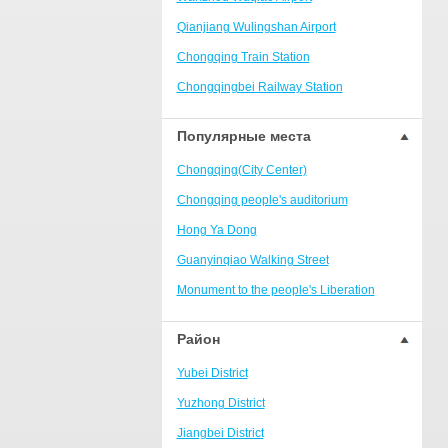
Ranjiaba and Longxi
Qianjiang Wulingshan Airport
Chongqing West Railway
Station/Baguocheng
Chongqing Train Station
Daping
Chongqingbei Railway Station
Wanzhou Wanda Plaza
Chongqingxi Railway Station
Популярные места
People's Square Area
Shapingba Railway Station
Yangjiaping
Chongqing(City Center)
Chashan Bamboo Sea Resort
Chongqing people's auditorium
Nanbin Road/Danzishi
Hong Ya Dong
Hechuan College District
Guanyinqiao Walking Street
High-tech Development Zone
Monument to the people's Liberation
Fuling station business district
Chaotianmen Square
Район
Beibei
Chongqing Grand Theatre
Yubei District
Ba'nan
Fairy Mountain National Forest Park
Yuzhong District
Nanshan district
People's Square
Jiangbei District
Bishan
Sanxia Square