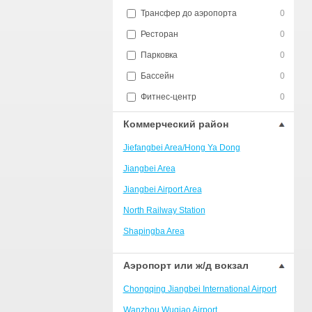
Трансфер до аэропорта
0
Ресторан
0
Парковка
0
Бассейн
0
Фитнес-центр
0
Коммерческий район
Jiefangbei Area/Hong Ya Dong
Jiangbei Area
Jiangbei Airport Area
North Railway Station
Shapingba Area
Liangjiang New Area
Аэропорт или ж/д вокзал
Nanping
Chongqing Jiangbei International Airport
Univerisity Town
Wanzhou Wuqiao Airport