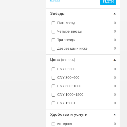
Идти
Звёзды
Пять звезд
0
Четыре звезды
0
Три звезды
0
Две звезды и ниже
0
Цена
(за ночь)
CNY 0~300
0
CNY 300~600
0
CNY 600~1000
0
CNY 1000~1500
0
CNY 1500+
0
Удобства и услуги
интернет
0