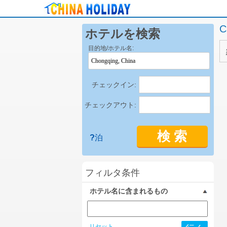
C
ホテルを検索
目的地/ホテル名:
チェックイン:
チェックアウト:
検 索
?
泊
フィルタ条件
ホテル名に含まれるもの
リセット