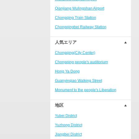
Ranjiaba and Longxi
Qianjiang Wulingshan Airport
Chongqing West Railway
Station/Baguocheng
Chongqing Train Station
Daping
Chongqingbei Railway Station
Wanzhou Wanda Plaza
Chongqingxi Railway Station
人気エリア
People's Square Area
Shapingba Railway Station
Yangjiaping
Chongqing(City Center)
Chashan Bamboo Sea Resort
Chongqing people's auditorium
Nanbin Road/Danzishi
Hong Ya Dong
Hechuan College District
Guanyinqiao Walking Street
High-tech Development Zone
Monument to the people's Liberation
Fuling station business district
Chaotianmen Square
地区
Beibei
Chongqing Grand Theatre
Yubei District
Ba'nan
Fairy Mountain National Forest Park
Yuzhong District
Nanshan district
People's Square
Jiangbei District
Bishan
Sanxia Square