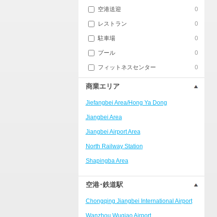
空港送迎
0
レストラン
0
駐車場
0
プール
0
フィットネスセンター
0
商業エリア
Jiefangbei Area/Hong Ya Dong
Jiangbei Area
Jiangbei Airport Area
North Railway Station
Shapingba Area
Liangjiang New Area
空港･鉄道駅
Nanping
Chongqing Jiangbei International Airport
Univerisity Town
Wanzhou Wuqiao Airport