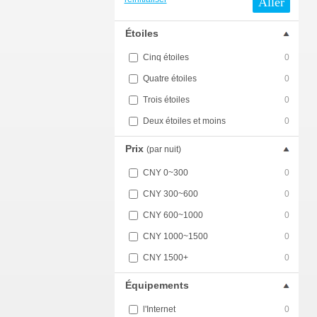
Aller
Étoiles
Cinq étoiles
0
Quatre étoiles
0
Trois étoiles
0
Deux étoiles et moins
0
Prix
(par nuit)
CNY 0~300
0
CNY 300~600
0
CNY 600~1000
0
CNY 1000~1500
0
CNY 1500+
0
Équipements
l'Internet
0