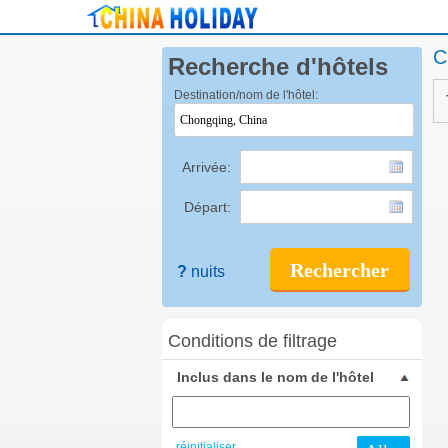
C
Recherche d'hôtels
Destination/nom de l'hôtel:
Arrivée:
Départ:
Rechercher
?
nuits
Conditions de filtrage
Inclus dans le nom de l'hôtel
réinitialiser