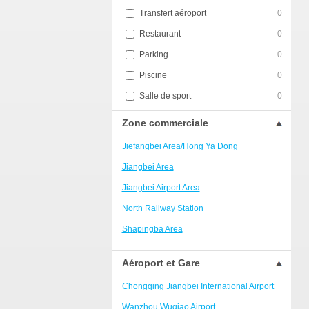
Transfert aéroport
0
Restaurant
0
Parking
0
Piscine
0
Salle de sport
0
Zone commerciale
Jiefangbei Area/Hong Ya Dong
Jiangbei Area
Jiangbei Airport Area
North Railway Station
Shapingba Area
Liangjiang New Area
Aéroport et Gare
Nanping
Chongqing Jiangbei International Airport
Univerisity Town
Wanzhou Wuqiao Airport