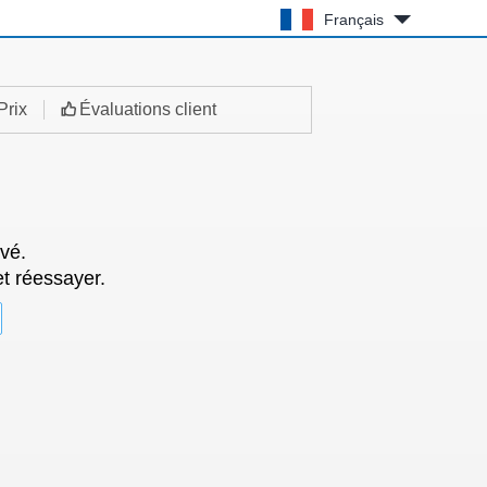
Français
Prix
Évaluations client
vé.
et réessayer.