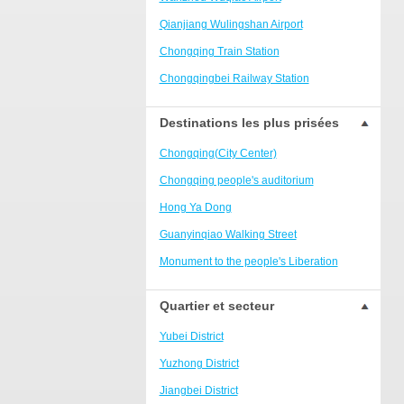
Ranjiaba and Longxi
Qianjiang Wulingshan Airport
Chongqing West Railway
Station/Baguocheng
Chongqing Train Station
Daping
Chongqingbei Railway Station
Wanzhou Wanda Plaza
Chongqingxi Railway Station
Destinations les plus prisées
People's Square Area
Shapingba Railway Station
Yangjiaping
Chongqing(City Center)
Chashan Bamboo Sea Resort
Chongqing people's auditorium
Nanbin Road/Danzishi
Hong Ya Dong
Hechuan College District
Guanyinqiao Walking Street
High-tech Development Zone
Monument to the people's Liberation
Fuling station business district
Chaotianmen Square
Quartier et secteur
Beibei
Chongqing Grand Theatre
Yubei District
Ba'nan
Fairy Mountain National Forest Park
Yuzhong District
Nanshan district
People's Square
Jiangbei District
Bishan
Sanxia Square