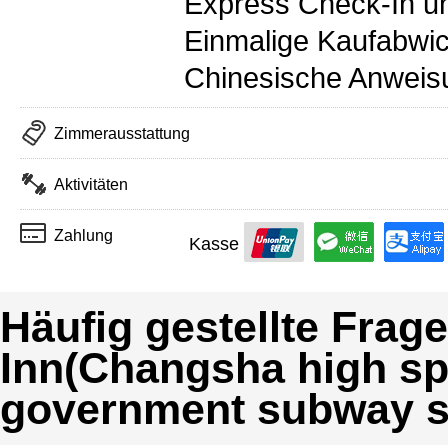
Express Check-In u
Einmalige Kaufabwi
Chinesische Anweis
Zimmerausstattung
Aktivitäten
Zahlung
Kasse
Häufig gestellte Frag
Inn(Changsha high spe
government subway st