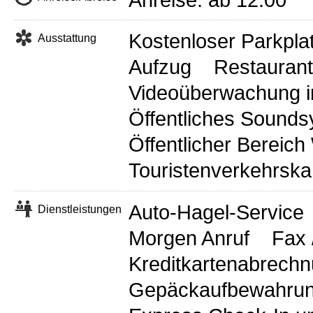
Anreise: ab 12:00 
Kostenloser Parkpla
Ausstattung
Aufzug
Restaurant
Videoüberwachung in
Öffentliches Sound
Öffentlicher Bereich
Touristenverkehrska
Auto-Hagel-Service
Dienstleistungen
Morgen Anruf
Fax 
Kreditkartenabrech
Gepäckaufbewahrung