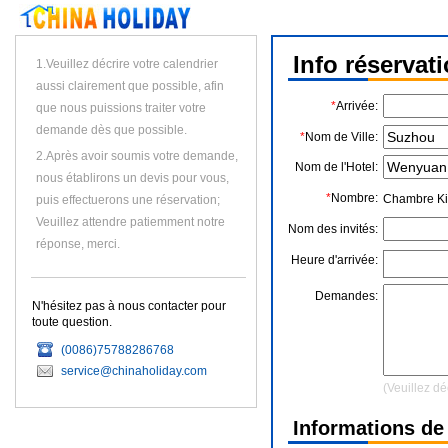
Info réservat
1.Veuillez décrire votre calendrier
aussi clairement que possible, afin
*
Arrivée:
que nous puissions traiter votre
demande dès que possible.
*
Nom de Ville:
2.Après avoir soumis votre demande,
Nom de l'Hotel:
nous établirons un devis pour vous,
*
Nombre:
Chambre Ki
puis effectuerons une réservation;
Veuillez attendre patiemment notre
Nom des invités:
réponse, merci.
Heure d'arrivée:
Demandes:
N'hésitez pas à nous contacter pour
toute question.
(0086)75788286768
service@chinaholiday.com
(Veuillez dé
Informations de